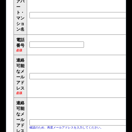
アパ
ー
ト・
マン
ショ
ン名
電話
番号
必須
連絡
可能
なメ
ール
アド
レス
必須
連絡
可能
なメ
ール
アド
確認のため、再度メールアドレスを入力してください。
レス