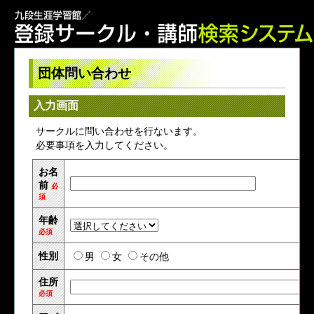
団体問い合わせ
入力画面
サークルに問い合わせを行ないます。
必要事項を入力してください。
お名
前
必
須
年齢
必須
性別
男
女
その他
住所
必須