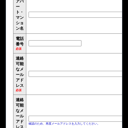
アパ
ー
ト・
マン
ショ
ン名
電話
番号
必須
連絡
可能
なメ
ール
アド
レス
必須
連絡
可能
なメ
ール
アド
確認のため、再度メールアドレスを入力してください。
レス