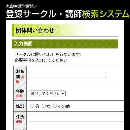
団体問い合わせ
入力画面
サークルに問い合わせを行ないます。
必要事項を入力してください。
お名
前
必
須
年齢
必須
性別
男
女
その他
住所
必須