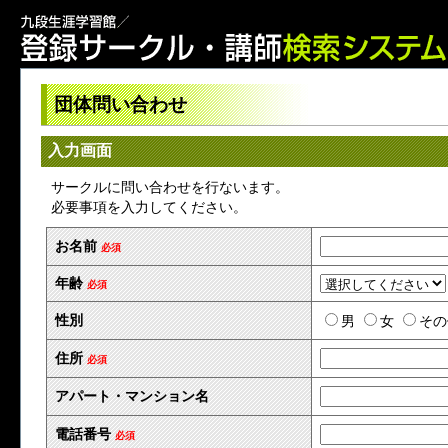
団体問い合わせ
入力画面
サークルに問い合わせを行ないます。
必要事項を入力してください。
お名前
必須
年齢
必須
性別
男
女
その
住所
必須
アパート・マンション名
電話番号
必須