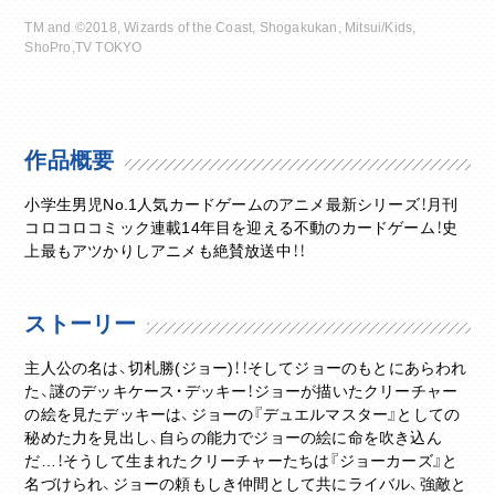
TM and ©2018, Wizards of the Coast, Shogakukan, Mitsui/Kids,
ShoPro,TV TOKYO
作品概要
小学生男児No.1人気カードゲームのアニメ最新シリーズ！月刊
コロコロコミック連載14年目を迎える不動のカードゲーム！史
上最もアツかりしアニメも絶賛放送中！！
ストーリー
主人公の名は、切札勝(ジョー)！！そしてジョーのもとにあらわれ
た、謎のデッキケース・デッキー！ジョーが描いたクリーチャー
の絵を見たデッキーは、ジョーの『デュエルマスター』としての
秘めた力を見出し、自らの能力でジョーの絵に命を吹き込ん
だ…！そうして生まれたクリーチャーたちは『ジョーカーズ』と
名づけられ、ジョーの頼もしき仲間として共にライバル、強敵と