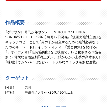
作品概要
『ゲッサン』（月刊少年サンデー、MONTHLY SHONEN
SUNDAY、GET THE SUN! ）毎月12日発売。「漫画力絶対主義」を
キャッチコピーとして「男の子が自立するために絶対必要なふ
たつのキーワード」アイデンティティー「愛と勇気」を掲げる。
『アオイホノオ』『信長協奏曲』など映画化テレビ化される作品も
多く、骨太な冒険活劇『海王ダンテ 』『からかい上手の高木さん』
『味噌汁でカンパイ! 』などハートフルなコミックも多数連載。
ターゲット
[性別]
男性
[年齢]
中高生 / 大学生・20代 / 30代以上