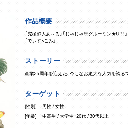
作品概要
「究極超人あ～る」「じゃじゃ馬グルーミン★UP！」
「でぃす×こみ」
ストーリー
画業35周年を迎えた、今もなお絶大な人気を誇るマ
ターゲット
[性別]
男性 / 女性
[年齢]
中高生 / 大学生・20代 / 30代以上