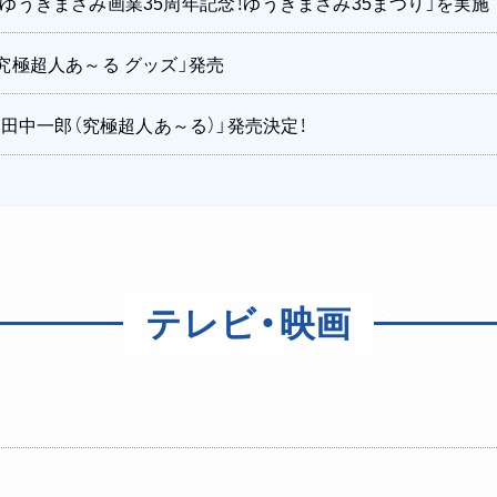
・ゆうきまさみ画業35周年記念！ゆうきまさみ35まつり」を実施
 究極超人あ～る グッズ」発売
R・田中一郎（究極超人あ～る）」発売決定！
テレビ・映画