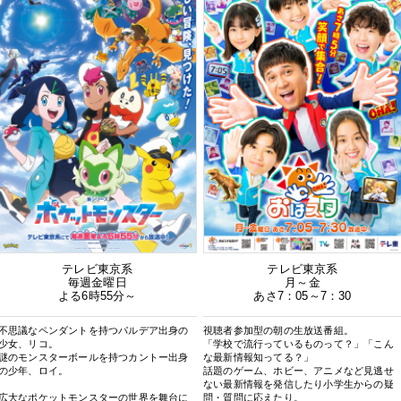
テレビ東京系
テレビ東京系
毎週金曜日
月～金
よる6時55分～
あさ7：05～7：30
不思議なペンダントを持つパルデア出身の
視聴者参加型の朝の生放送番組。
少女、リコ。
「学校で流行っているものって？」「こん
謎のモンスターボールを持つカントー出身
な最新情報知ってる？」
の少年、ロイ。
話題のゲーム、ホビー、アニメなど見逃せ
ない最新情報を発信したり小学生からの疑
広大なポケットモンスターの世界を舞台に
問・質問に応えたり。