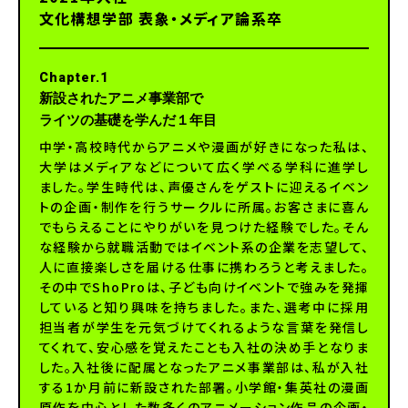
文化構想学部 表象・メディア論系卒
Chapter.1
新設されたアニメ事業部で
ライツの基礎を学んだ１年目
中学・高校時代からアニメや漫画が好きになった私は、
大学はメディアなどについて広く学べる学科に進学し
ました。学生時代は、声優さんをゲストに迎えるイベン
トの企画・制作を行うサークルに所属。お客さまに喜ん
でもらえることにやりがいを見つけた経験でした。そん
な経験から就職活動ではイベント系の企業を志望して、
人に直接楽しさを届ける仕事に携わろうと考えました。
その中でShoProは、子ども向けイベントで強みを発揮
していると知り興味を持ちました。また、選考中に採用
担当者が学生を元気づけてくれるような言葉を発信し
てくれて、安心感を覚えたことも入社の決め手となりま
した。入社後に配属となったアニメ事業部は、私が入社
する1か月前に新設された部署。小学館・集英社の漫画
原作を中心とした数多くのアニメーション作品の企画・