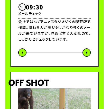
09:30
11
メールチェック
外部会議
会社ではなくアニメスタジオ近くの喫茶店で
アニメス
作業。関わる人が多い分、かなり多くのメー
（脚本）
ルが来ていますが、見落とすと大変なので、
を作るべ
しっかりとチェックしています。