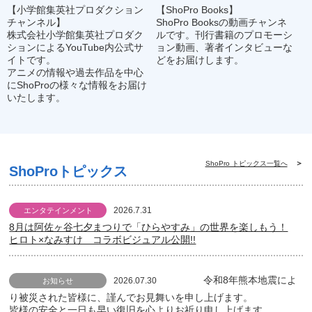
【小学館集英社プロダクション
【ShoPro Books】
チャンネル】
ShoPro Booksの動画チャンネ
株式会社小学館集英社プロダク
ルです。刊行書籍のプロモーシ
ションによるYouTube内公式サ
ョン動画、著者インタビューな
イトです。
どをお届けします。
アニメの情報や過去作品を中心
にShoProの様々な情報をお届け
いたします。
ShoPro トピックス一覧へ
ShoProトピックス
2026.7.31
エンタテインメント
8月は阿佐ヶ谷七夕まつりで「ひらやすみ」の世界を楽しもう！
ヒロト×なみすけ コラボビジュアル公開!!
令和8年熊本地震によ
2026.07.30
お知らせ
り被災された皆様に、謹んでお見舞いを申し上げます。
皆様の安全と一日も早い復旧を心よりお祈り申し上げます。