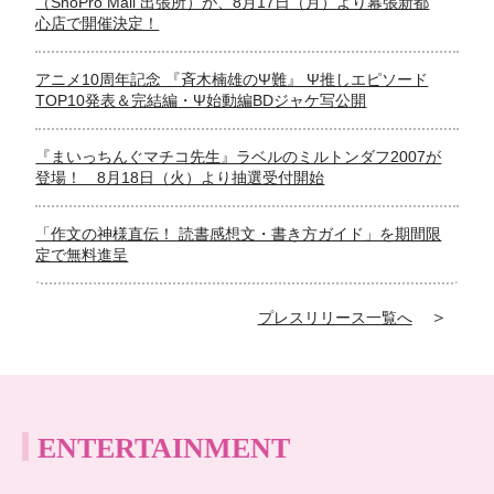
（ShoPro Mall 出張所）が、8月17日（月）より幕張新都
心店で開催決定！
アニメ10周年記念 『斉木楠雄のΨ難』 Ψ推しエピソード
TOP10発表＆完結編・Ψ始動編BDジャケ写公開
『まいっちんぐマチコ先生』ラベルのミルトンダフ2007が
登場！ 8月18日（火）より抽選受付開始
「作文の神様直伝！ 読書感想文・書き方ガイド」を期間限
定で無料進呈
プレスリリース一覧へ
ENTERTAINMENT