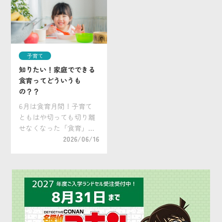
別な過ごし方や経験をさ
宅地や学校周辺、通学路
せてあげたいと考える親
近くで目撃されるケース
御さんは多いでしょう。
も増えています。 子ども
とはいえ、それ以外の時
たちが登下校や習い事な
間はどうやって過ごした
どで外出する機会が多
子育て
ら […]
[…]
知りたい！家庭でできる
食育ってどういうも
の？？
6月は食育月間！子育て
ともはや切っても切り離
せなくなった「食育」。
小学校のみならず、保育
2026/06/16
園、幼稚園でも食育の活
動が行われるのが当然に
なってきましたが、皆さ
んのご家庭ではいかがで
しょうか？この機会にぜ
ひ家庭でできる食育につ
[…]