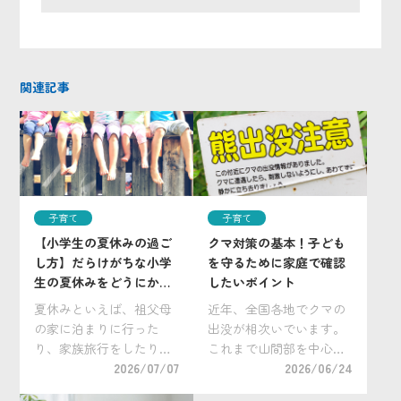
関連記事
子育て
子育て
【小学生の夏休みの過ご
クマ対策の基本！子ども
し方】だらけがちな小学
を守るために家庭で確認
生の夏休みをどうにかし
したいポイント
たい！
夏休みといえば、祖父母
近年、全国各地でクマの
の家に泊まりに行った
出没が相次いでいます。
り、家族旅行をしたり
これまで山間部を中心に
と、普段なかなか行けな
2026/07/07
生息すると考えられてい
2026/06/24
い場所で夏休みだけの特
たクマですが、近年は住