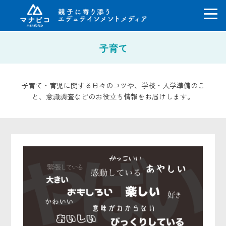
コ
子育て
ン
テ
ン
ツ
子育て・育児に関する日々のコツや、学校・入学準備のこ
へ
と、意識調査などのお役立ち情報をお届けします。
ス
キ
ッ
プ