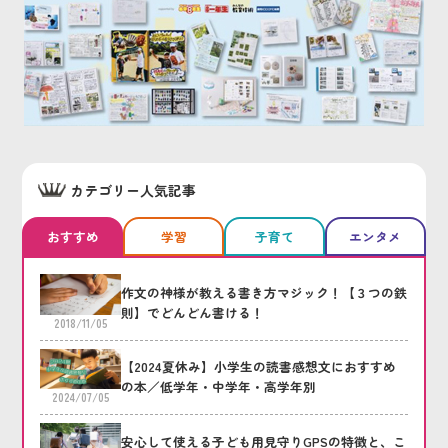
カテゴリー人気記事
おすすめ
学習
子育て
エンタメ
作文の神様が教える書き方マジック！【３つの鉄
則】でどんどん書ける！
2018/11/05
【2024夏休み】小学生の読書感想文におすすめ
の本／低学年・中学年・高学年別
2024/07/05
安心して使える子ども用見守りGPSの特徴と、こ