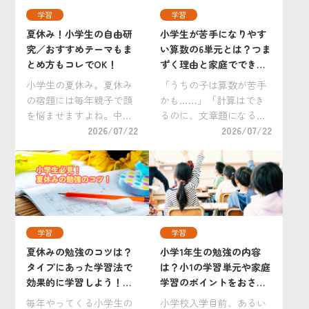
学習
学習
夏休み！小学生の自由研
小学生が苦手になりやす
究／おすすめテーマもま
い算数の6単元とは？つま
とめ方もコレでOK！
ずく理由と家庭でできる
克服法
小学生の夏休み。夏休み
「うちの子は算数が苦手
の宿題には毎年親子で頭
かも……」「計算はでき
を悩ませますよね。中で
るのに、文章題になると
も大変手を焼くのが自由
2026/07/22
手が止まってしまう」。
2026/07/22
研究ではないでしょう
そんな悩みを抱えるおう
か。 「小学生の自由研究
ちの方は少なくありませ
は何をすればいいの？」
ん。 算数は、前に学んだ
「どうすれば上手にまと
内容を土台にしながら新
められるの？」 「自分だ
しい学習へ進む「積み重
けのオリジナリティ […]
ね型」の教科です。そ
学習
学習
[…]
夏休みの勉強のコツは？
小学1年生の勉強の内容
タイプにあった学習法で
は？小1の学習単元や家庭
効果的に学習しよう！小
学習のポイントをおさえ
学生向けおすすめ教材
よう！
毎年やってくる小学生の
小学校入学目前、あるい