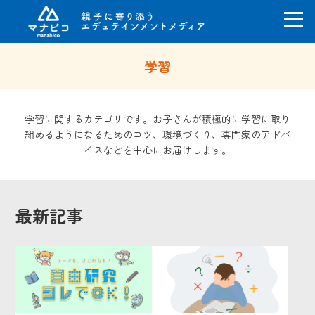
コ
学習
ン
テ
ン
ツ
学習に関するカテゴリです。お子さんが積極的に学習に取り
へ
組めるようになるためのコツ、環境づくり、専門家のアドバ
ス
イスなどを中心にお届けします。
キ
ッ
プ
最新記事