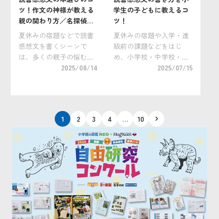
ツ！作文の神様が教える
学生の子どもに教えるコ
親の関わり方／名探偵コ
ツ！
ナンゼミ読書感想文 特別
夏休みの宿題などで読書
夏休みの宿題や入学・進
教室
感想文を書くシーンで
級前の課題などをはじ
は、多くの親子の悩む声
め、小学校・中学校・高
が寄せられます。そんな
2025/08/14
校を通して課題として出
2025/07/15
不安を解消してくれるの
され続ける読書感想文。
が、“作文の神様”として
読書感想文を苦手と感じ
知られる岩下修先生のア
ているお子さんは比較的
ドバイス。小学館の「名
多く、高校生にもなると
投
1
2
3
4
…
10
探偵コナンゼミ」がこの
課題の本や論点なども難
稿
夏開催した「読書感想文
しくなり手が付けられ
の
[…]
ず… […]
ペ
ー
ジ
送
り