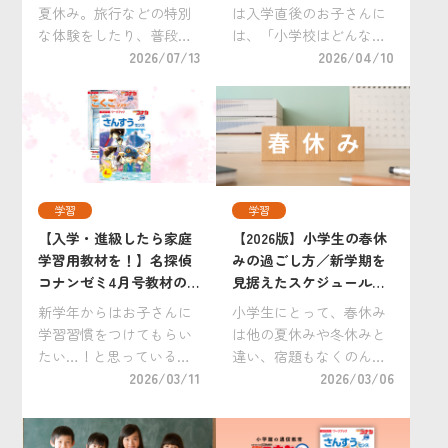
も。
夏休み。旅行などの特別
は入学直後のお子さんに
な体験をしたり、普段は
は、「小学校はどんなと
できない過ごし方をした
2026/07/13
ころかな」「どんな先生
2026/04/10
いですね。 一方で、夏休
だろう」「友達をつくり
みのような学校の長期休
たいな」などの期待とと
暇において最大の悩みの
もに「どんな勉強をする
タネは「勉強」。学習ス
のかな」「勉強が難しか
ケジュールを立て規則正
ったらどうしよう」など
しく勉強するのが難し
のちょっとした不安もあ
[…]
[…]
学習
学習
【入学・進級したら家庭
【2026版】小学生の春休
学習用教材を！】名探偵
みの過ごし方／新学期を
コナンゼミ4月号教材の
見据えたスケジュールの
ご紹介
立て方
新学年からはお子さんに
小学生にとって、春休み
学習習慣をつけてもらい
は他の夏休みや冬休みと
たい…！と思っている保
違い、宿題もなくのんび
護者の皆さんに向けて、
2026/03/11
りと過ごすことができる
2026/03/06
楽しみながら考えること
貴重な休暇！一方で、思
を得意にする小学生向け
った以上にゆったりとし
「名探偵コナンゼミ」4月
すぎて生活リズムが乱れ