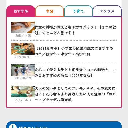
おすすめ
学習
子育て
エンタメ
作文の神様が教える書き方マジック！【３つの鉄
則】でどんどん書ける！
2018/11/05
【2024夏休み】小学生の読書感想文におすすめ
の本／低学年・中学年・高学年別
2024/07/05
安心して使える子ども用見守りGPSの特徴と、こ
の春おすすめの商品【2025年春版】
2025/03/28
大人の習い事としてのプラモデル®、その魅力に
迫る！初心者もまた挑戦したい人も注目の「ホビ
ー・プラモデル倶楽部」
2026/04/17
注目コンテンツ