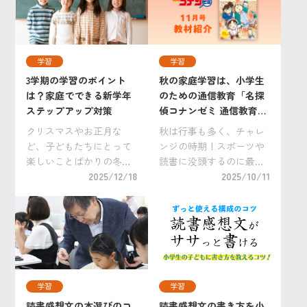
号の教材をご紹介しま
たままで新学期を迎える
す。 いろいろ悩みがちな
という小学生のお子さん
家庭学習用教材ですが
も多いようです。 春休
[…]
[…]
学習
学習
3学期の学習のポイント
秋の家庭学習は、小学生
は？家庭でできる新学年
のための通信教育「名探
ステップアップ対策
偵コナンゼミ 通信教育」
11月号の教材をご紹介！
クリスマスやお正月な
秋は行事も多く、チャレ
ど、子どもたちにとって
ンジの時期！スポーツや
楽しいことばかりの冬休
読書に没頭するのに最適
みの後にやってくる3学
2025/12/18
の時期でもありますね。
2025/10/11
期。しかし、次学年に向
こういう時期だからこ
け学習面で積み残しがな
そ、効率よく！楽しく！
いように授業の進度が早
家庭学習をこなしたいも
くなることもあり、生活
のです。 家庭学習に最適
面・学習面ともに、モチ
な、「名探偵コナンゼ
ベーション維持に苦労す
ミ」11月号教材をご紹
る […]
[…]
学習
学習
読書感想文の本選びのコ
読書感想文の書き方を小