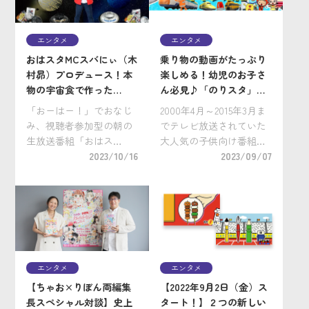
会期：2024年7月5 […]
今や30代を過ぎ、親子で
ベイブレードを楽 […]
エンタメ
エンタメ
おはスタMCスバにぃ（木
乗り物の動画がたっぷり
村昴）プロデュース！本
楽しめる！幼児のお子さ
物の宇宙食で作った
ん必見♪「のりスタ」公
OHA！STAR丼がインタ
式YouTubeチャンネルを
「おーはー！」でおなじ
2000年4月～2015年3月ま
ーネット通販で登場！
チェック！
み、視聴者参加型の朝の
でテレビ放送されていた
生放送番組「おはス
大人気の子供向け番組シ
タ」。学校ではやってい
2023/10/16
リーズ『のりスタ』をご
2023/09/07
るものや、話題のゲー
存じですか？ 長期間にわ
ム、ホビー、アニメとい
たって幼児を中心にとし
った最新情報を発信する
た乗り物好きの子どもた
だけじゃなく小学生から
ちに大人気だった本シリ
の疑問や質問に答えるコ
ーズ。番組制作を担当し
ーナーなど、放送27年目
ていた小学 […]
を迎 […]
エンタメ
エンタメ
【ちゃお×りぼん両編集
【2022年9月2日（金）ス
長スペシャル対談】史上
タート！】２つの新しい