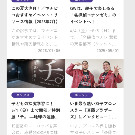
この夏大注目！／マナビ
GWは、親子で楽しめる
コおすすめイベント・リ
「名探偵コナンゼミ」の
リース情報【2026年7月】
イベントへ！
この記事では、マナビコ
4/4（金）~6/8（日）ま
がおすすめするイベント
で、「名探偵コナン 慧眼
情報や商品情報など、エ
の天空都市（サンシャイ
ンタメ関連のニュースを
2026/07/06
ンシティ）」が池袋のサ
2025/05/01
お届けしていきます。 い
ンシャインシティ（東京
よいよ夏がやってきます
都豊島区）で開催中！ 謎
ね。親子で楽しめるエン
解きラリーの開催や、フ
タメ系イベントも盛りだ
ォトスポットの設置、名
くさん！ぜひチェックし
探偵コナンプラザでのオ
てみてください。 & […]
リジナルグッ […]
エンタメ
エンタメ
子どもの探究学習に！
いま最も熱い双子プロレ
6/1（日）まで開催／特別
スラー【斉藤ブラザー
展「チ。 ―地球の運動に
ズ】にインタビュー！こ
ついて― 地球(いわ)が動
れまでの「険しい道の
15世紀のヨーロッパを舞
いま、プロレス界を賑わ
く」に行こう！
り」とそれを乗り越えた
台に、地動説の証明に挑
す双子レスラー「斉藤ブ