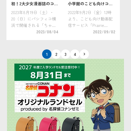
初！2大少女漫画誌のコラ
小学館のこども向けコン
ボイベント「ちゃお×り
テンツが配信開始！『や
2023年8月19日（土）・
2022年9月2日（金）12時
ぼん ガールズコミックフ
きとりくん』・『ステイ
20（日）にパシフィコ横
より、こども向け動画配
ェス」8/19（土）・
ショナリースーパーリー
浜で開催される「ちゃお
信サービス「Prairie
20（日）開催！
グ』
×りぼん ガールズコミッ
2023/08/04
Kids（プレイリーキッ
2022/09/02
クフェス」。2大女児漫画
ズ）」で、２つの新しい
誌が初めてタッグを組ん
こども向け小学館オリジ
だ話題の少女漫画の祭典
ナルコンテンツが独占配
投
1
2
3
4
を目前に、『ちゃお』萩
信スタート！ 配信される
稿
原綾乃編集長、『りぼ
のは、 『やきとりくん』
の
ん』相田聡一 […]
[…]
ペ
ー
ジ
送
り