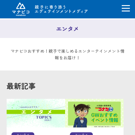
コ
エンタメ
ン
テ
ン
ツ
マナビコおすすめ！親子で楽しめるエンターテインメント情
へ
報をお届け！
ス
キ
ッ
プ
最新記事
エンタメ
エンタメ