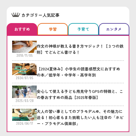
カテゴリー人気記事
おすすめ
学習
子育て
エンタメ
作文の神様が教える書き方マジック！【３つの鉄
則】でどんどん書ける！
2018/11/05
【2024夏休み】小学生の読書感想文におすすめ
の本／低学年・中学年・高学年別
2024/07/05
安心して使える子ども用見守りGPSの特徴と、こ
の春おすすめの商品【2025年春版】
2025/03/28
大人の習い事としてのプラモデル®、その魅力に
迫る！初心者もまた挑戦したい人も注目の「ホビ
ー・プラモデル倶楽部」
2026/04/17