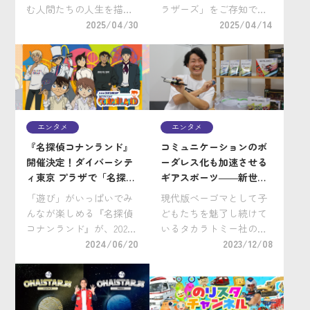
力の根源は？
む人間たちの人生を描い
ラザーズ」をご存知でし
た魚豊氏の漫画「チ。-地
2025/04/30
ょうか。宮城県角田市に
2025/04/14
球の運動について-」（小
生まれ、高校・大学時代
学館）。2024年10月～
をアメリカで過ごし、角
2025年3月に放送されたア
界での8年間の挑戦を経
ニメも大変話題になりま
て、2021年に34歳で全日
した。 「地動説」という
本プロレスからデビュ
科学 […]
ー。世界タッグ王者 […]
エンタメ
エンタメ
『名探偵コナンランド』
コミュニケーションのボ
開催決定！ダイバーシテ
ーダレス化も加速させる
ィ東京 プラザで「名探偵
ギアスポーツ――新世代
コナン」の世界を楽しも
ベイブレードシリーズ
「遊び」がいっぱいでみ
現代版ベーゴマとして子
う！
「BEYBLADE X」の魅力
んなが楽しめる『名探偵
どもたちを魅了し続けて
をタカラトミー担当者に
コナンランド』が、2024
いるタカラトミー社の
インタビュー！
年7月5日（金）～2025年1
2024/06/20
『ベイブレード』シリー
2023/12/08
月13日（月・祝）まで、
ズは1999年の誕生から
ダイバーシティ東京 プラ
2024年で25周年。初代
ザ 4F 特設会場にて開催
『ベイブレード』シリー
することになりました！
ズを楽しんでいた世代は