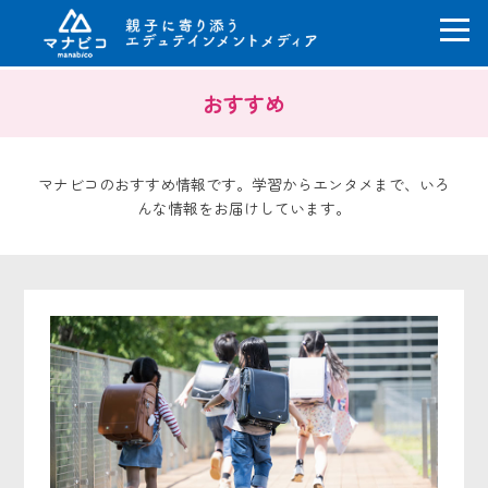
コ
おすすめ
ン
テ
ン
ツ
マナビコのおすすめ情報です。学習からエンタメまで、いろ
へ
んな情報をお届けしています。
ス
キ
ッ
プ