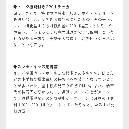
◆トーク機能付きGPSトラッカー
GPSトラッカー特化型の機能に加え、ボイスメッセージ
を送り合うことができる機能のついたもの。その分トラ
ッカー特化型よりも月額料金が700円程度～となり、や
や高い。「ちょっとした意思疎通ができて便利」という
利点がある一方で、実際そんなにボイスを使うケースは
ないという声も。
◆スマホ・キッズ用携帯
キッズ携帯やスマホにもGPS機能はあるものの、ほとん
どの小学校で携帯電話の持ち込みを禁止となっているこ
とが多いため、登下校の見守りの点では△。また、端末
代が数万円と高かったり、通話＋メールなどがメイン
で、移動履歴などのGPS機能がオプション（月額の通信
料＋200～500円ほど）になっていたりなど、コストが比
較的高い。