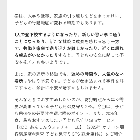
春は、入学や進級、家族の引っ越しなどをきっかけに、
子どもの行動範囲が変わる時期でもあります。
1人で登下校するようになったり、
新しい習い事に通う
ことになったり
、新たな挑戦に成長を感じる思う一方
で、
共働き家庭で送り迎えが難しかったり、近くに頼れ
る親族がいなかったり
すると、子どもの安全に関して不
安を抱く方も多いようです。
また、家の近所の移動でも、
遅めの時間や、人気のない
場所
はやはり不安です。子どもが巻き込まれる事件を耳
にすると、余計に不安が増すかもしれません。
そんなときにおすすめしたいのが、防犯観点から年々需
要が高まっている子ども用の見守りGPS。今回は、子ど
も用GPSの必要性や選ぶ際のポイント、また、2025年
春、最もおすすめしたい子ども見守りGPSサービス
【KDDI あんしんウォッチャー LE】（2025年 オリコン顧
客満足度®調査 子ども見守りGPS 総合第1位）をご紹介