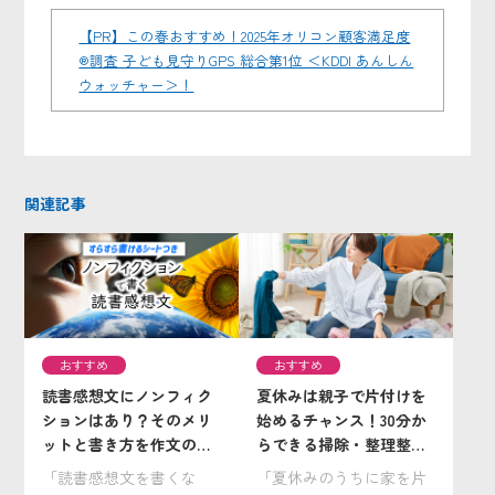
【PR】この春おすすめ！2025年オリコン顧客満足度
®調査 子ども見守りGPS 総合第1位 ＜KDDI あんしん
ウォッチャー＞！
関連記事
おすすめ
おすすめ
読書感想文にノンフィク
夏休みは親子で片付けを
ションはあり？そのメリ
始めるチャンス！30分か
ットと書き方を作文の神
らできる掃除・整理整頓
様が解説！／すぐに使え
のコツと子ども服の手放
「読書感想文を書くな
「夏休みのうちに家を片
る『読書感想文・書き方
し方