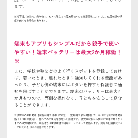
ます。
※地下街、建物内、乗り物内、ビルの陰などの電波環境やGPS衛星環境によっては、位置確認の精
度が低くなる場合があります。
端末もアプリもシンプルだから親子で使い
やすい！端末バッテリーは最大2か月稼働！
※
また、学校や塾などのよく行くスポットを登録しておけ
ば、着いたとき、離れたときに通知してくれる機能があ
ったり、子ども側の端末にはボタンを押すと保護者に通
知を飛ばすことができます。端末のバッテリーは最大2
か月もつので、面倒な操作なく、子どもを安心して見守
ることができます。
※現在地の更新間隔【移動中測位 標準（約3分）・定期測位 約24時間】で、平日1日合計約2時間移
動（土日は未使用）、屋外でのご利用を想定した数値です。満充電状態から完全に電池が無くなる
までの目安時間です。電池持ちは電波環境や利用シーンによって変動します。実際の利用状況によ
ってはそれを下回る場合があります。