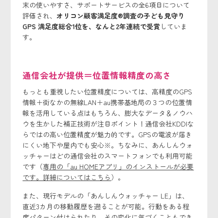
末の使いやすさ、サポートサービスの全6項目について
評価され、
オリコン顧客満足度®調査の子ども見守り
GPS 満足度総合1位を、なんと2年連続で受賞
していま
す。
通信会社が提供＝位置情報精度の高さ
もっとも重視したい位置精度については、高精度のGPS
情報＋街なかの無線LAN＋au携帯基地局の３つの位置情
報を活用している点はもちろん、膨大なデータ＆ノウハ
ウを生かした補正技術が注目ポイント！通信会社KDDIな
らではの高い位置精度が魅力的です。GPSの電波が届き
にくい地下や屋内でも安心※。ちなみに、あんしんウォ
ッチャーはどの通信会社のスマートフォンでも利用可能
です（
専用の「au HOMEアプリ」のインストールが必要
です。詳細についてはこちら
）。
また、現行モデルの「あんしんウォッチャー LE」は、
直近3カ月の移動履歴を遡ることが可能。行動をある程
度パターン付けられたり、その変化に気づくこともでき