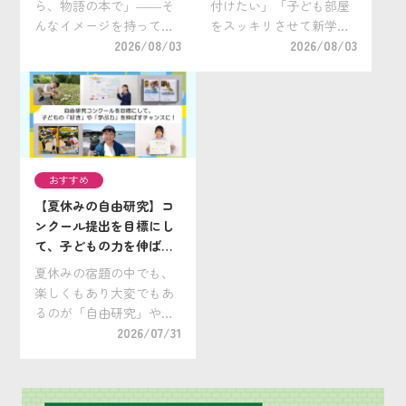
ら、物語の本で」――そ
付けたい」「子ども部屋
ガイド』も紹介
んなイメージを持ってい
をスッキリさせて新学期
る方も多いのではないで
2026/08/03
を迎えたい」と考えてい
2026/08/03
しょうか。 実は、読書感
る保護者の方も多いので
想文はノンフィクション
はないでしょうか。 実
作品（実際にあった出来
は、夏休みは親子で片付
事や、自然・科学・歴史
けや掃除に取り組むのに
など、現実の世界をもと
ぴったりの時期です。学
にした作品）でも書くこ
校が休みで時間に余裕が
おすすめ
[…]
[…]
【夏休みの自由研究】コ
ンクール提出を目標にし
て、子どもの力を伸ばす
夏に！ 小学生向け「自由
夏休みの宿題の中でも、
研究コンクール」を紹介
楽しくもあり大変でもあ
るのが「自由研究」や
「自主学習」。この夏
2026/07/31
は、コンクールへの提出
を目標にしてみません
か？ お子さんの集中力や