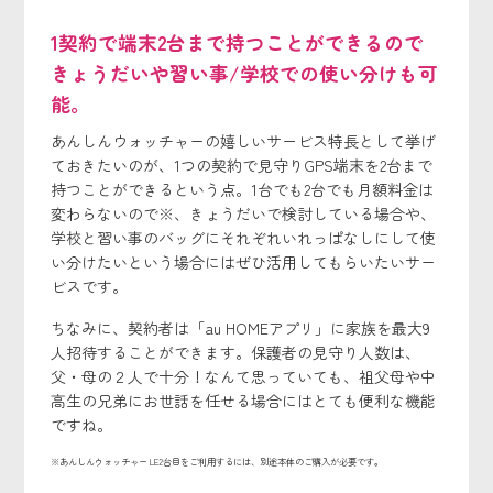
1契約で端末2台まで持つことができるので
きょうだいや習い事/学校での使い分けも可
能。
あんしんウォッチャーの嬉しいサービス特長として挙げ
ておきたいのが、1つの契約で見守りGPS端末を2台まで
持つことができるという点。1台でも2台でも月額料金は
変わらないので※、きょうだいで検討している場合や、
学校と習い事のバッグにそれぞれいれっぱなしにして使
い分けたいという場合にはぜひ活用してもらいたいサー
ビスです。
ちなみに、契約者は「au HOMEアプリ」に家族を最大9
人招待することができます。保護者の見守り人数は、
父・母の２人で十分！なんて思っていても、祖父母や中
高生の兄弟にお世話を任せる場合にはとても便利な機能
ですね。
※あんしんウォッチャー LE2台目をご利用するには、別途本体のご購入が必要です。