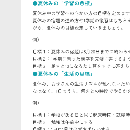
●夏休みの「学習の目標」
夏休み中の学習への向かい方の目標を定めます
夏休みの宿題の進め方や1学期の復習はもちろ
がら、夏休みの目標設定していきましょう。
例）
目標１：夏休みの宿題は8月20日までに終わら
目標２：1学期に習った漢字を完璧に書けるよ
目標３：足すと10になるたし算をすぐに答え
●夏休みの「生活の目標」
夏休み、お子さんの生活リズムが乱れないため
なはなく、1日のうち、何をどの時間でやるか
例）
目標１：学校がある日と同じ起床時間・就寝時
目標２：勉強は午前中にする
目標３：1日に1回は必ずお手伝いする