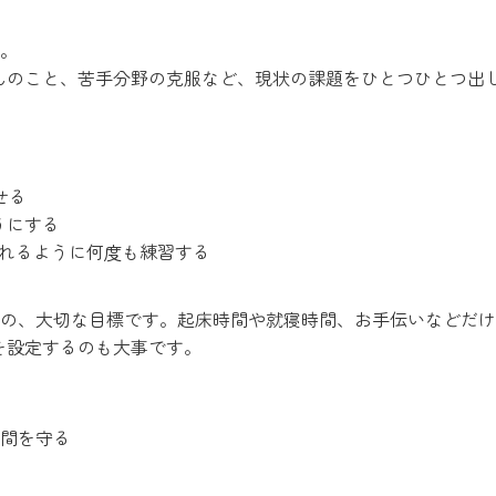
。
んのこと、苦手分野の克服など、現状の課題をひとつひとつ出
せる
うにする
られるように何度も練習する
の、大切な目標です。起床時間や就寝時間、お手伝いなどだけ
を設定するのも大事です。
間を守る