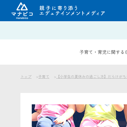
コ
ン
テ
ン
子育て・育児に関する
ツ
へ
ス
キ
トップ
子育て
【小学生の夏休みの過ごし方】だらけがち
ッ
プ