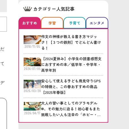
カテゴリー人気記事
おすすめ
学習
子育て
エンタメ
作文の神様が教える書き方マジッ
ク！【３つの鉄則】でどんどん書け
2018/11/05
る！
だ
【2024夏休み】小学生の読書感想文
て
におすすめの本／低学年・中学年・
2024/07/05
高学年別
安心して使える子ども用見守りGPS
デ
の特徴と、この春おすすめの商品
2025/03/28
【2025年春版】
大人の習い事としてのプラモデル
®、その魅力に迫る！初心者もまた
2026/04/17
挑戦したい人も注目の「ホビー・プ
ラモデル倶楽部」