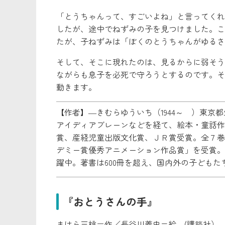
「とうちゃんって、すごいよね」と言ってくれ
したが、途中でねずみの子を見つけました。こ
たが、子ねずみは「ぼくのとうちゃんがゆるさ
そして、そこに現れたのは、見るからに弱そう
ながらも息子を必死で守ろうとするのです。そ
動きます。
【作者】―きむらゆういち（1944～ ）東
アイディアブレーンなどを経て、絵本・童話作
賞、産経児童出版文化賞、ＪＲ賞受賞。全７巻
デミー賞優秀アニメーション作品賞」を受賞。
躍中。著書は600冊を超え、国内外の子どもた
『おとうさんの手』
まはら三桃＝作／長谷川義史=絵 (講談社）