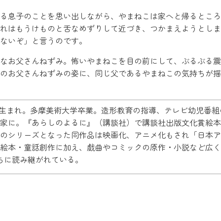
る息子のことを思い出しながら、やまねこは家へと帰るところ
れはもうけものと舌なめずりして近づき、つかまえようとしま
ないぞ」と言うのです。
なお父さんねずみ。怖いやまねこを目の前にして、ぶるぶる震
のお父さんねずみの姿に、同じ父であるやまねこの気持ちが揺
京都生まれ。多摩美術大学卒業。造形教育の指導、テレビ幼児番組
家に。『あらしのよるに』（講談社）で講談社出版文化賞絵本
のシリーズとなった同作品は映画化、アニメ化もされ「日本ア
絵本・童話創作に加え、戯曲やコミックの原作・小説など広く
ちに読み継がれている。