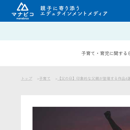
コ
ン
テ
ン
子育て・育児に関する
ツ
へ
ス
キ
トップ
子育て
【父の日】印象的な父親が登場する作品4
ッ
プ