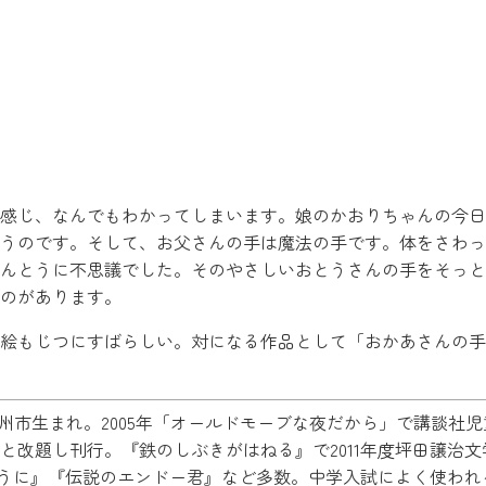
感じ、なんでもわかってしまいます。娘のかおりちゃんの今日
うのです。そして、お父さんの手は魔法の手です。体をさわっ
んとうに不思議でした。そのやさしいおとうさんの手をそっと
のがあります。
絵もじつにすばらしい。対になる作品として「おかあさんの手
九州市生まれ。2005年「オールドモーブな夜だから」で講談社児
と改題し刊行。『鉄のしぶきがはねる』で2011年度坪田譲治文
つように』『伝説のエンドー君』など多数。中学入試によく使われ