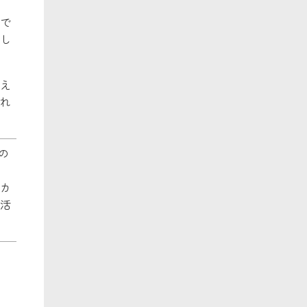
で
し
え
れ
の
カ
活