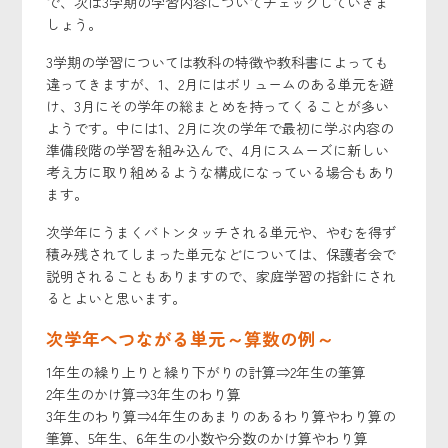
で、次は3学期の学習内容についてチェックしていきま
しょう。
3学期の学習については教科の特徴や教科書によっても
違ってきますが、1、2月にはボリュームのある単元を避
け、3月にその学年の総まとめを持ってくることが多い
ようです。中には1、2月に次の学年で最初に学ぶ内容の
準備段階の学習を組み込んで、4月にスムーズに新しい
考え方に取り組めるような構成になっている場合もあり
ます。
次学年にうまくバトンタッチされる単元や、やむを得ず
積み残されてしまった単元などについては、保護者会で
説明されることもありますので、家庭学習の指針にされ
るとよいと思います。
次学年へつながる単元～算数の例～
1年生の繰り上りと繰り下がりの計算⇒2年生の筆算
2年生のかけ算⇒3年生のわり算
3年生のわり算⇒4年生のあまりのあるわり算やわり算の
筆算、5年生、6年生の小数や分数のかけ算やわり算