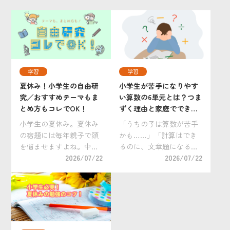
学習
学習
夏休み！小学生の自由研
小学生が苦手になりやす
究／おすすめテーマもま
い算数の6単元とは？つま
とめ方もコレでOK！
ずく理由と家庭でできる
克服法
小学生の夏休み。夏休み
「うちの子は算数が苦手
の宿題には毎年親子で頭
かも……」「計算はでき
を悩ませますよね。中で
るのに、文章題になると
も大変手を焼くのが自由
2026/07/22
手が止まってしまう」。
2026/07/22
研究ではないでしょう
そんな悩みを抱えるおう
か。 「小学生の自由研究
ちの方は少なくありませ
は何をすればいいの？」
ん。 算数は、前に学んだ
「どうすれば上手にまと
内容を土台にしながら新
められるの？」 「自分だ
しい学習へ進む「積み重
けのオリジナリティ […]
ね型」の教科です。そ