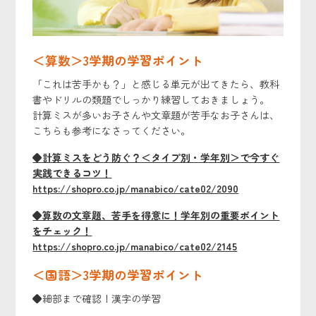
＜算数＞3学期の学習ポイント
「これは苦手かも？」と感じる単元が出てきたら、教科
書やドリルの類題でしっかり練習しておきましょう。
計算ミスが多いお子さんや文章題が苦手なお子さんは、
こちらも参考になさってください。
◆計算ミスをどう防ぐ？＜タイプ別・学年別＞で今すぐ
実践できるコツ！
https://shopro.co.jp/manabico/cate02/2090
◆算数の文章題、苦手を得意に！学年別の重要ポイント
をチェック！
https://shopro.co.jp/manabico/cate02/2145
＜国語＞3学期の学習ポイント
◆細部まで確認！漢字の学習