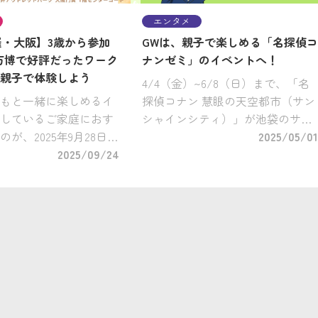
エンタメ
開催・大阪】3歳から参加
GWは、親子で楽しめる「名探偵コ
万博で好評だったワーク
ナンゼミ」のイベントへ！
親子で体験しよう
4/4（金）~6/8（日）まで、「名
もと一緒に楽しめるイ
探偵コナン 慧眼の天空都市（サン
しているご家庭におす
シャインシティ）」が池袋のサン
が、2025年9月28日
シャインシティ（東京都豊島区）
2025/05/01
らぽーと門真・三井ア
2025/09/24
で開催中！ 謎解きラリーの開催
パーク大阪門真で開催
や、フォトスポットの設置、名探
料の親子向け体験イベ
偵コナンプラザでのオリジナルグ
ュテインメントでワク
ッ […]