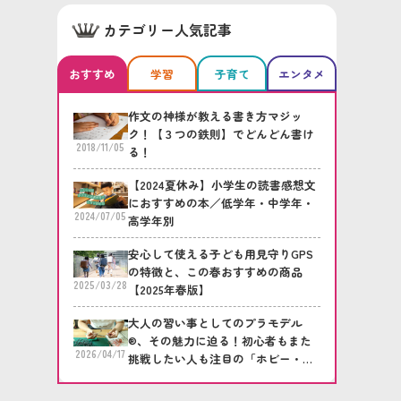
カテゴリー人気記事
おすすめ
学習
子育て
エンタメ
作文の神様が教える書き方マジッ
ク！【３つの鉄則】でどんどん書け
2018/11/05
る！
【2024夏休み】小学生の読書感想文
におすすめの本／低学年・中学年・
2024/07/05
高学年別
安心して使える子ども用見守りGPS
の特徴と、この春おすすめの商品
2025/03/28
【2025年春版】
大人の習い事としてのプラモデル
®、その魅力に迫る！初心者もまた
2026/04/17
挑戦したい人も注目の「ホビー・プ
ラモデル倶楽部」