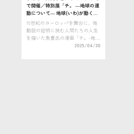
で開催／特別展「チ。 ―地球の運
動について― 地球(いわ)が動く」
に行こう！
15世紀のヨーロッパを舞台に、地
動説の証明に挑む人間たちの人生
を描いた魚豊氏の漫画「チ。-地球
の運動について-」（小学館）。
2025/04/30
2024年10月～2025年3月に放送され
たアニメも大変話題になりまし
た。 「地動説」という科学 […]