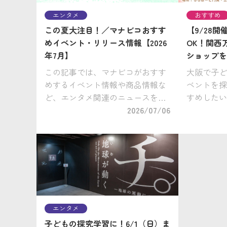
エンタメ
おすすめ
この夏大注目！／マナビコおすす
【9/28
めイベント・リリース情報【2026
OK！関西
年7月】
ショップを
この記事では、マナビコがおすす
大阪で子ど
めするイベント情報や商品情報な
ベントを探
ど、エンタメ関連のニュースをお
すめしたいの
届けしていきます。 いよいよ夏が
2026/07/06
（日）、ら
やってきますね。親子で楽しめる
ウトレット
エンタメ系イベントも盛りだくさ
される、無
ん！ぜひチェックしてみてくださ
ント「エデ
い。 & […]
ワク […]
エンタメ
子どもの探究学習に！6/1（日）ま