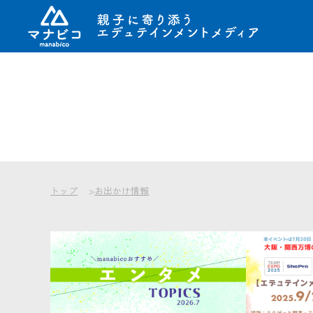
コ
ン
テ
ン
ツ
へ
ス
キ
トップ
お出かけ情報
ッ
プ