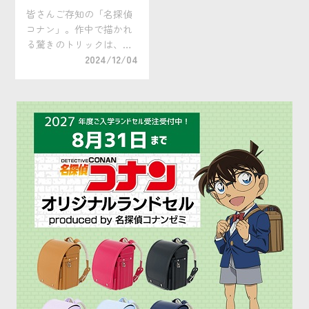
LABO トリックサイエン
皆さんご存知の「名探偵
スライブ 開催レポート！
コナン」。作中で描かれ
(2024/11/2)
る驚きのトリックは、そ
の人気を支える大きな魅
2024/12/04
力のひとつ。 そんな「名
探偵コナン」の原作に登
場するトリックを、クイ
ズと科学実験を交えて紹
介するサイエンスライブ
が、2024年11月 […]