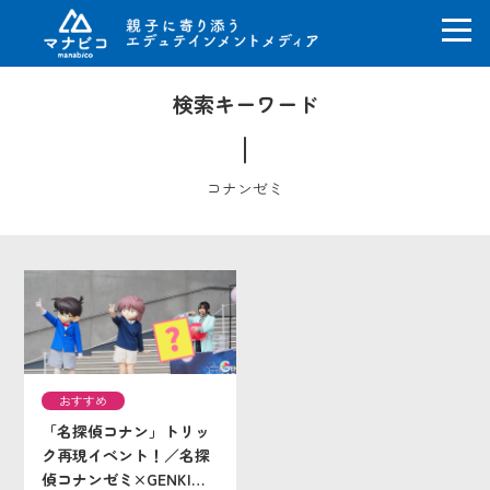
コ
検索キーワード
ン
テ
ン
ツ
コナンゼミ
へ
ス
キ
ッ
プ
おすすめ
「名探偵コナン」トリッ
ク再現イベント！／名探
偵コナンゼミ×GENKI