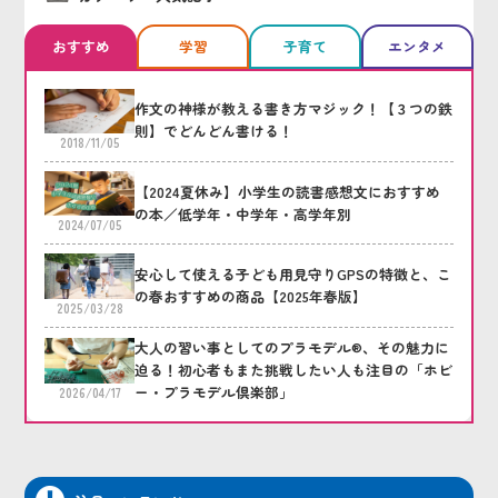
おすすめ
学習
子育て
エンタメ
作文の神様が教える書き方マジック！【３つの鉄
則】でどんどん書ける！
2018/11/05
【2024夏休み】小学生の読書感想文におすすめ
の本／低学年・中学年・高学年別
2024/07/05
安心して使える子ども用見守りGPSの特徴と、こ
の春おすすめの商品【2025年春版】
2025/03/28
大人の習い事としてのプラモデル®、その魅力に
迫る！初心者もまた挑戦したい人も注目の「ホビ
ー・プラモデル倶楽部」
2026/04/17