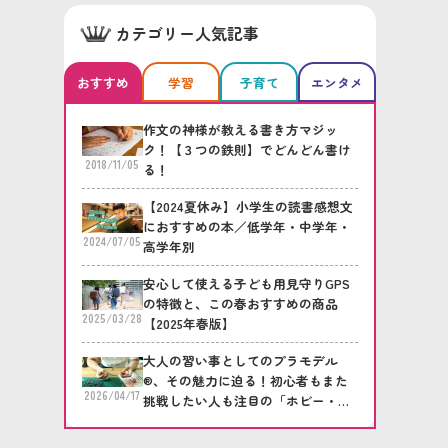
カテゴリー人気記事
おすすめ
学習
子育て
エンタメ
作文の神様が教える書き方マジッ
ク！【３つの鉄則】でどんどん書け
2018/11/05
る！
【2024夏休み】小学生の読書感想文
におすすめの本／低学年・中学年・
2024/07/05
高学年別
安心して使える子ども用見守りGPS
の特徴と、この春おすすめの商品
2025/03/28
【2025年春版】
大人の習い事としてのプラモデル
®、その魅力に迫る！初心者もまた
2026/04/17
挑戦したい人も注目の「ホビー・プ
ラモデル倶楽部」