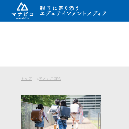
コ
ン
テ
ン
ツ
へ
ス
キ
トップ
子ども用GPS
ッ
プ