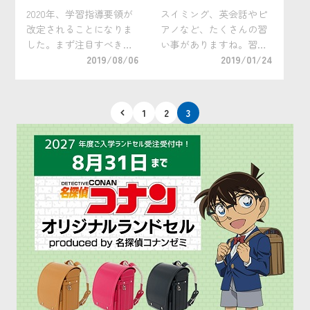
は？
2020年、学習指導要領が
スイミング、英会話やピ
改定されることになりま
アノなど、たくさんの習
した。まず注目すべき
い事がありますね。習い
は、「知っていること・
2019/08/06
事を決めるとき、どのよ
2019/01/24
できることをどう使う
うな視点で選んでいます
か」「自分で調べ、考え
か？特に、お子さんが小
て発言する」といった主
学生であれば、現在の学
投
1
2
3
体的・対話的で深い学び
力や将来のことを見据
稿
が重視されるようになる
え、幼児期から続けてき
の
という点です。 そして
た習い事を再考する機会
ペ
[…]
も […]
ー
ジ
送
り