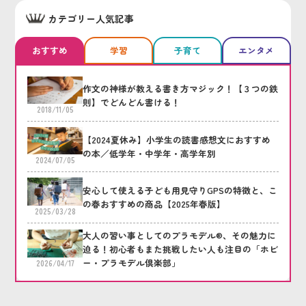
カテゴリー人気記事
おすすめ
学習
子育て
エンタメ
作文の神様が教える書き方マジック！【３つの鉄
則】でどんどん書ける！
2018/11/05
【2024夏休み】小学生の読書感想文におすすめ
の本／低学年・中学年・高学年別
2024/07/05
安心して使える子ども用見守りGPSの特徴と、こ
の春おすすめの商品【2025年春版】
2025/03/28
大人の習い事としてのプラモデル®、その魅力に
迫る！初心者もまた挑戦したい人も注目の「ホビ
ー・プラモデル倶楽部」
2026/04/17