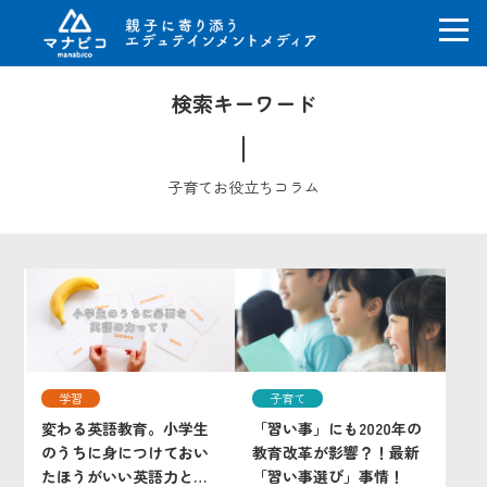
コ
検索キーワード
ン
テ
ン
ツ
子育てお役立ちコラム
へ
ス
キ
ッ
プ
学習
子育て
変わる英語教育。小学生
「習い事」にも2020年の
のうちに身につけておい
教育改革が影響？！最新
たほうがいい英語力と
「習い事選び」事情！