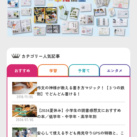
カテゴリー人気記事
おすすめ
学習
子育て
エンタメ
作文の神様が教える書き方マジック！【３つの鉄
則】でどんどん書ける！
2018/11/05
【2024夏休み】小学生の読書感想文におすすめ
の本／低学年・中学年・高学年別
2024/07/05
安心して使える子ども用見守りGPSの特徴と、こ