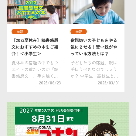
せてあげたいと考える親
に終わらせるか問題」で
御さんは多いでしょう。
はないでしょうか。 夏休
とはいえ、それ以外の時
みの宿題は1年生からドリ
間はどうやって過ごした
ルやあさがおの観察 […]
学習
学習
ら […]
【2023夏休み】読書感想
宿題嫌いの子どもをやる
文におすすめの本をご紹
気にさせる！賢い親がや
介！＜小学生＞
っている方法とは？
夏休みの宿題の中でもウ
子どもたちの宿題、親は
エイトの重たいのが「読
手伝うべきなのでしょう
書感想文」。手を焼く理
か？ 中学生・高校生と比
由の一つには、そもそも
2023/06/23
べて学習内容が簡単であ
2023/03/01
の本選びも挙げられま
る小学生の時期であれば
す。「読書感想文が書き
手伝ってあげるのは簡単
やすい本は？」「低学
ですが、良かれと思って
年・中学年・高学年それ
宿題を手伝いすぎると、
ぞれに向いている本
逆に子どもの自主性を損
は？」「面白い本じゃな
なうこともあるので要
いとなか […]
[…]