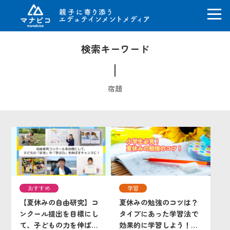
コ
検索キーワード
ン
テ
ン
ツ
宿題
へ
ス
キ
ッ
プ
おすすめ
学習
【夏休みの自由研究】コ
夏休みの勉強のコツは？
ンクール提出を目標にし
タイプにあった学習法で
て、子どもの力を伸ばす
効果的に学習しよう！小