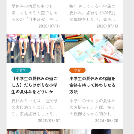
夏に！ 小学生向け「自由
学生向けおすすめ教材
夏休みの宿題の中でも、
毎年やってくる小学生の
研究コンクール」を紹介
も。
楽しくもあり大変でもあ
夏休み。旅行などの特別
るのが「自由研究」や
な体験をしたり、普段は
「自主学習」。この夏
2026/07/31
できない過ごし方をした
2026/07/13
は、コンクールへの提出
いですね。 一方で、夏休
を目標にしてみません
みのような学校の長期休
か？ お子さんの集中力や
暇において最大の悩みの
粘り強さ、好奇心をいち
タネは「勉強」。学習ス
だんと伸ばすチャンスで
ケジュールを立て規則正
す！ 作品の提出先として
しく勉強するのが難し
子育て
学習
「 […]
[…]
【小学生の夏休みの過ご
小学生の夏休みの宿題を
し方】だらけがちな小学
余裕を持って終わらせる
生の夏休みをどうにかし
方法
たい！
夏休みといえば、祖父母
小学生の子どもの夏休み
の家に泊まりに行った
のお悩みといえば、多く
り、家族旅行をしたり
の親御さんから聞かれる
と、普段なかなか行けな
2026/07/07
のが、「毎日のお昼ご飯
2024/06/26
い場所で夏休みだけの特
問題」「学童のお弁当問
別な過ごし方や経験をさ
題」そして「宿題をいか