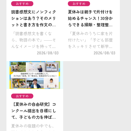
おすすめ
おすすめ
読書感想文にノンフィク
夏休みは親子で片付けを
ションはあり？そのメリ
始めるチャンス！30分か
ットと書き方を作文の神
らできる掃除・整理整頓
様が解説！／すぐに使え
のコツと子ども服の手放
「読書感想文を書くな
「夏休みのうちに家を片
る『読書感想文・書き方
し方
ら、物語の本で」――そ
付けたい」「子ども部屋
ガイド』も紹介
んなイメージを持ってい
をスッキリさせて新学期
る方も多いのではないで
2026/08/03
を迎えたい」と考えてい
2026/08/03
しょうか。 実は、読書感
る保護者の方も多いので
想文はノンフィクション
はないでしょうか。 実
作品（実際にあった出来
は、夏休みは親子で片付
事や、自然・科学・歴史
けや掃除に取り組むのに
など、現実の世界をもと
ぴったりの時期です。学
にした作品）でも書くこ
校が休みで時間に余裕が
おすすめ
[…]
[…]
【夏休みの自由研究】コ
ンクール提出を目標にし
て、子どもの力を伸ばす
夏に！ 小学生向け「自由
夏休みの宿題の中でも、
研究コンクール」を紹介