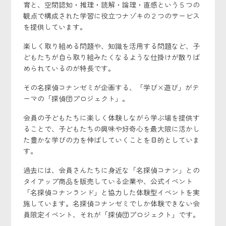
育と、空間認知・推理・読解・論理・直感という５つの
観点で構成された学習に役立つナゾキの２つのサービス
を提供しています。
楽しく取り組める問題や、知識を活用する問題など、子
どもたちが自ら取り組みたくなるような仕掛けが散りば
められているのが特長です。
その名探偵コナンゼミが企画する、「学び×遊び」がテ
ーマの「探偵団プロジェクト」。
会員の子どもたちに楽しく体験しながら学ぶ場を提供す
ることで、子どもたちの興味や好奇心を最大限に活かし
た豊かな学びの力を伸ばしていくことを目的としていま
す。
過去には、会員さんたちに身近な「名探偵コナン」との
タイアップ商品を販売している企業や、公式イベント
「名探偵コナンランド」と協力した体験型イベントを実
施しています。名探偵コナンゼミでしか体験できない会
員限定イベント、それが「探偵団プロジェクト」です。