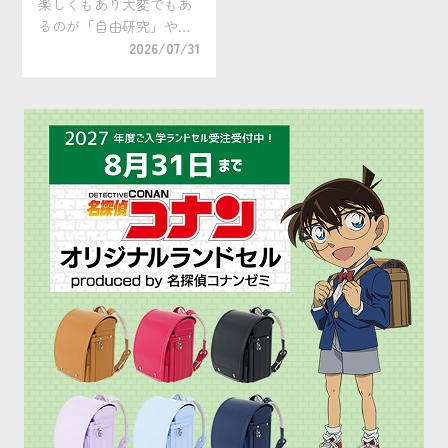
楽しくもあり大変でもあ
るのが「自由研究」や
「自主学習」。この夏
2026/07/31
は、コンクールへの提出
を目標にしてみません
か？ お子さんの集中力や
粘り強さ、好奇心をいち
だんと伸ばすチャンスで
す！ 作品の提出先として
「 […]