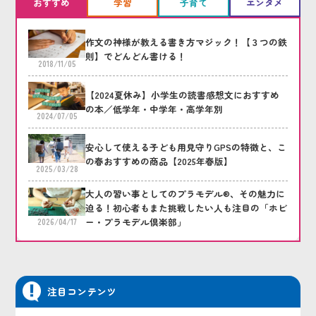
おすすめ
学習
子育て
エンタメ
作文の神様が教える書き方マジック！【３つの鉄
則】でどんどん書ける！
2018/11/05
【2024夏休み】小学生の読書感想文におすすめ
の本／低学年・中学年・高学年別
2024/07/05
安心して使える子ども用見守りGPSの特徴と、こ
の春おすすめの商品【2025年春版】
2025/03/28
大人の習い事としてのプラモデル®、その魅力に
迫る！初心者もまた挑戦したい人も注目の「ホビ
ー・プラモデル倶楽部」
2026/04/17
注目コンテンツ