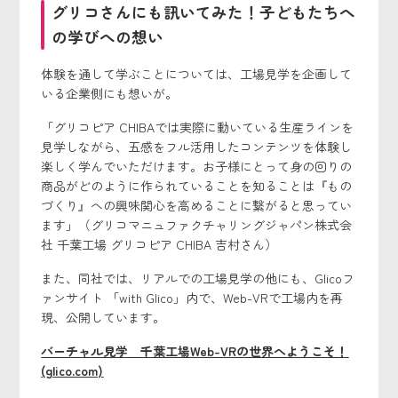
グリコさんにも訊いてみた！子どもたちへ
の学びへの想い
体験を通して学ぶことについては、工場見学を企画して
いる企業側にも想いが。
「グリコピア CHIBAでは実際に動いている生産ラインを
見学しながら、五感をフル活用したコンテンツを体験し
楽しく学んでいただけます。お子様にとって身の回りの
商品がどのように作られていることを知ることは『もの
づくり』への興味関心を高めることに繋がると思ってい
ます」（グリコマニュファクチャリングジャパン株式会
社 千葉工場 グリコピア CHIBA 吉村さん）
また、同社では、リアルでの工場見学の他にも、Glicoフ
ァンサイト 「with Glico」内で、Web-VRで工場内を再
現、公開しています。
バーチャル見学 千葉工場Web-VRの世界へようこそ！
(glico.com)