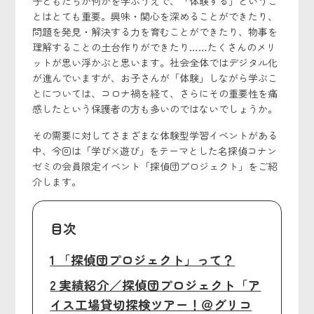
子どもたちが何かを学ぶうえで、「体験する」というこ
とはとても重要。興味・関心を深めることができたり、
問題を発見・解決する力を育むことができたり、物事を
理解することの土台作りができたり……たくさんのメリ
ットが思い浮かぶと思います。社会全体ではデジタル化
が進んでいますが、お子さんが「体験」しながら学ぶこ
とについては、コロナ禍を経て、さらにその重要性を痛
感したという保護者の方も多いのではないでしょうか。
その需要に対してさまざまな体験型学習イベントがある
中、今回は「学び×遊び」をテーマとした名探偵コナン
ゼミの会員限定イベント「探偵団プロジェクト」をご紹
介します。
目次
1 「探偵団プロジェクト」って？
2 実績紹介／探偵団プロジェクト「ア
イス工場貸切探検ツアー！＠グリコ