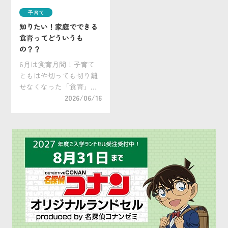
間はどうやって過ごした
どで外出する機会が多
子育て
ら […]
[…]
知りたい！家庭でできる
食育ってどういうも
の？？
6月は食育月間！子育て
ともはや切っても切り離
せなくなった「食育」。
小学校のみならず、保育
2026/06/16
園、幼稚園でも食育の活
動が行われるのが当然に
なってきましたが、皆さ
んのご家庭ではいかがで
しょうか？この機会にぜ
ひ家庭でできる食育につ
[…]