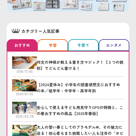
カテゴリー人気記事
おすすめ
学習
子育て
エンタメ
作文の神様が教える書き方マジック！【３つの鉄
則】でどんどん書ける！
2018/11/05
【2024夏休み】小学生の読書感想文におすすめ
の本／低学年・中学年・高学年別
2024/07/05
安心して使える子ども用見守りGPSの特徴と、こ
の春おすすめの商品【2025年春版】
2025/03/28
大人の習い事としてのプラモデル®、その魅力に
迫る！初心者もまた挑戦したい人も注目の「ホビ