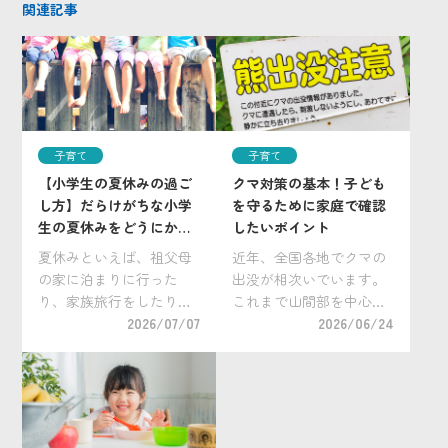
関連記事
子育て
子育て
【小学生の夏休みの過ご
クマ対策の基本！子ども
し方】だらけがちな小学
を守るために家庭で確認
生の夏休みをどうにかし
したいポイント
たい！
夏休みといえば、祖父母
近年、全国各地でクマの
の家に泊まりに行った
出没が相次いでいます。
り、家族旅行をしたり
これまで山間部を中心に
と、普段なかなか行けな
2026/07/07
生息すると考えられてい
2026/06/24
い場所で夏休みだけの特
たクマですが、近年は住
別な過ごし方や経験をさ
宅地や学校周辺、通学路
せてあげたいと考える親
近くで目撃されるケース
御さんは多いでしょう。
も増えています。 子ども
とはいえ、それ以外の時
たちが登下校や習い事な