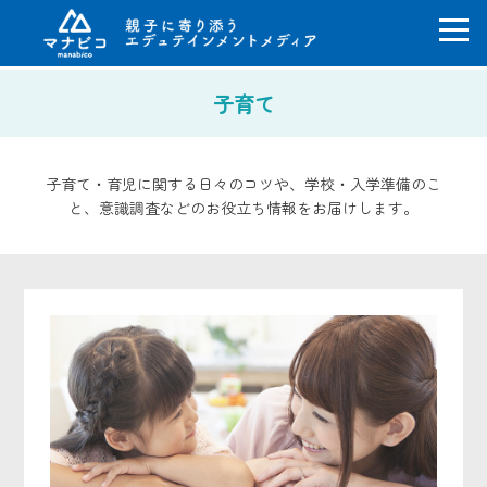
コ
子育て
ン
テ
ン
ツ
子育て・育児に関する日々のコツや、学校・入学準備のこ
へ
と、意識調査などのお役立ち情報をお届けします。
ス
キ
ッ
プ