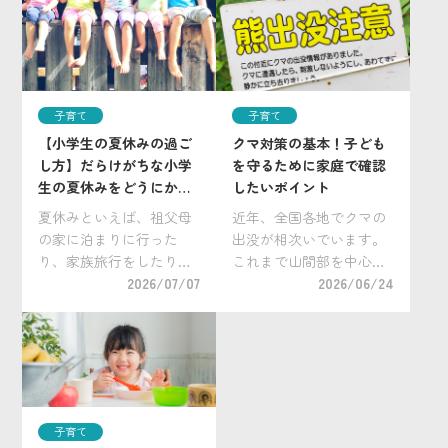
子育て
子育て
【小学生の夏休みの過ご
クマ対策の基本！子ども
し方】だらけがちな小学
を守るために家庭で確認
生の夏休みをどうにかし
したいポイント
たい！
夏休みといえば、祖父母
近年、全国各地でクマの
の家に泊まりに行った
出没が相次いでいます。
り、家族旅行をしたり
これまで山間部を中心に
と、普段なかなか行けな
2026/07/07
生息すると考えられてい
2026/06/24
い場所で夏休みだけの特
たクマですが、近年は住
別な過ごし方や経験をさ
宅地や学校周辺、通学路
せてあげたいと考える親
近くで目撃されるケース
御さんは多いでしょう。
も増えています。 子ども
とはいえ、それ以外の時
たちが登下校や習い事な
間はどうやって過ごした
どで外出する機会が多
子育て
ら […]
[…]