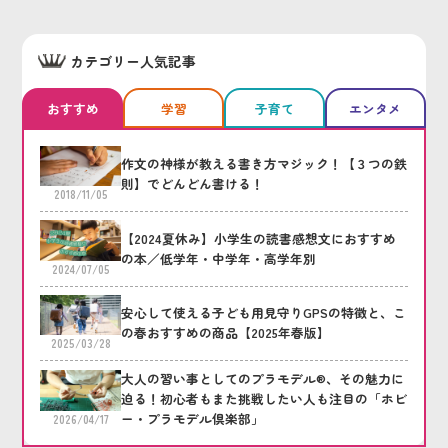
カテゴリー人気記事
おすすめ
学習
子育て
エンタメ
作文の神様が教える書き方マジック！【３つの鉄
則】でどんどん書ける！
2018/11/05
【2024夏休み】小学生の読書感想文におすすめ
の本／低学年・中学年・高学年別
2024/07/05
安心して使える子ども用見守りGPSの特徴と、こ
の春おすすめの商品【2025年春版】
2025/03/28
大人の習い事としてのプラモデル®、その魅力に
迫る！初心者もまた挑戦したい人も注目の「ホビ
ー・プラモデル倶楽部」
2026/04/17