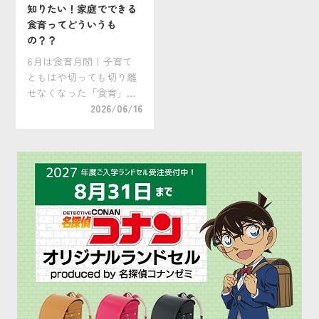
知りたい！家庭でできる
食育ってどういうも
の？？
6月は食育月間！子育て
ともはや切っても切り離
せなくなった「食育」。
小学校のみならず、保育
2026/06/16
園、幼稚園でも食育の活
動が行われるのが当然に
なってきましたが、皆さ
んのご家庭ではいかがで
しょうか？この機会にぜ
ひ家庭でできる食育につ
[…]