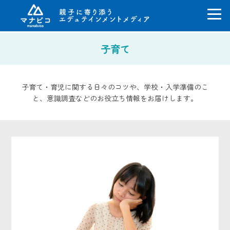
コ
子育て
ン
テ
ン
ツ
子育て・育児に関する日々のコツや、学校・入学準備のこ
へ
と、意識調査などのお役立ち情報をお届けします。
ス
キ
ッ
プ