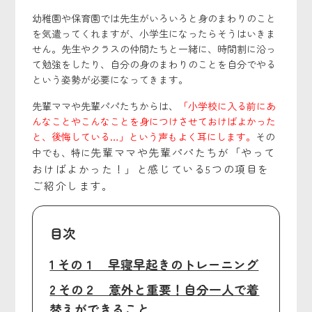
幼稚園や保育園では先生がいろいろと身のまわりのこと
を気遣ってくれますが、小学生になったらそうはいきま
せん。先生やクラスの仲間たちと一緒に、時間割に沿っ
て勉強をしたり、自分の身のまわりのことを自分でやる
という姿勢が必要になってきます。
先輩ママや先輩パパたちからは、
「小学校に入る前にあ
んなことやこんなことを身につけさせておけばよかった
と、後悔している…」という声もよく耳にします。
その
先輩ママや先輩パパたちが「やって
中でも、特に
おけばよかった！」と感じている5つの項目を
ご紹介します。
目次
1 その１ 早寝早起きのトレーニング
2 その２ 意外と重要！自分一人で着
替えができること