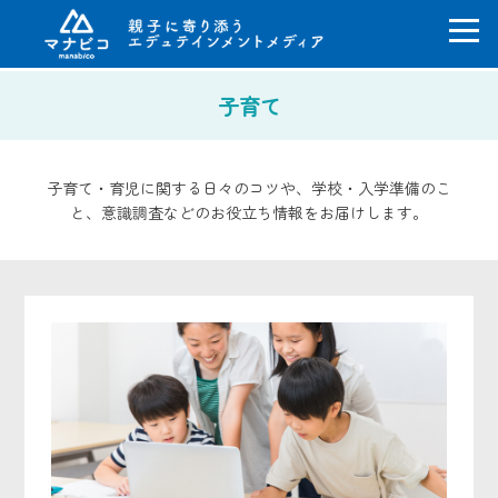
コ
子育て
ン
テ
ン
ツ
子育て・育児に関する日々のコツや、学校・入学準備のこ
へ
と、意識調査などのお役立ち情報をお届けします。
ス
キ
ッ
プ