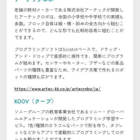
老舗の教材メーカーである株式会社アーテックが開発し
たアーテックロボは、全国の小学校や中学校での実績も
多数。ブロック自体は縦・横・斜めの全方向から組むこ
とができるので、どんな形でも比較的容易に組むことが
できます。
プログラミングソフトはScratchベースで、ドラッグ・
アンド・ドロップで直感的に操作でき、簡単にプログラ
ムが組めます。センサーやモーター、ブザーなどの単品
パーツの種類も豊富なため、アイデア次第で作れるロボ
ットの種類も広がります。
https://www.artec-kk.co.jp/artecrobo/ja/
KOOV（クーブ）
ソニーグループの教育事業会社であるソニー・グローバ
ルエデュケーションが開発したプログラミング学習サー
ビス。7色7種類のカラフルなパーツで形を作り、タブレ
ットなどからアプリで直観的にプログラミングしてロボ
ットを動かすことができます。