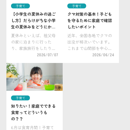
子育て
子育て
【小学生の夏休みの過ご
クマ対策の基本！子ども
し方】だらけがちな小学
を守るために家庭で確認
生の夏休みをどうにかし
したいポイント
たい！
夏休みといえば、祖父母
近年、全国各地でクマの
の家に泊まりに行った
出没が相次いでいます。
り、家族旅行をしたり
これまで山間部を中心に
と、普段なかなか行けな
2026/07/07
生息すると考えられてい
2026/06/24
い場所で夏休みだけの特
たクマですが、近年は住
別な過ごし方や経験をさ
宅地や学校周辺、通学路
せてあげたいと考える親
近くで目撃されるケース
御さんは多いでしょう。
も増えています。 子ども
とはいえ、それ以外の時
たちが登下校や習い事な
間はどうやって過ごした
どで外出する機会が多
子育て
ら […]
[…]
知りたい！家庭でできる
食育ってどういうも
の？？
6月は食育月間！子育て