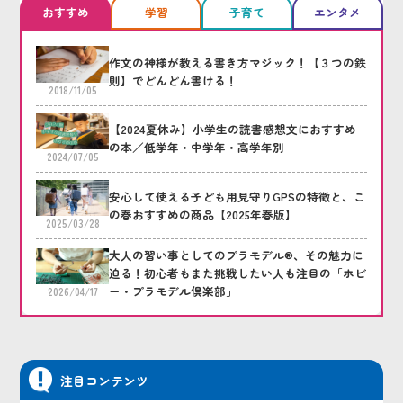
おすすめ
学習
子育て
エンタメ
作文の神様が教える書き方マジック！【３つの鉄
則】でどんどん書ける！
2018/11/05
【2024夏休み】小学生の読書感想文におすすめ
の本／低学年・中学年・高学年別
2024/07/05
安心して使える子ども用見守りGPSの特徴と、こ
の春おすすめの商品【2025年春版】
2025/03/28
大人の習い事としてのプラモデル®、その魅力に
迫る！初心者もまた挑戦したい人も注目の「ホビ
ー・プラモデル倶楽部」
2026/04/17
注目コンテンツ