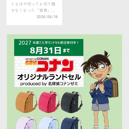
ともはや切っても切り離
せなくなった「食育」。
小学校のみならず、保育
2026/06/16
園、幼稚園でも食育の活
動が行われるのが当然に
なってきましたが、皆さ
んのご家庭ではいかがで
しょうか？この機会にぜ
ひ家庭でできる食育につ
[…]