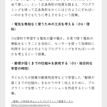
全て等しい」という正多角形の性質を踏まえ、プログラ
ミングを使って正多角形をかくにはどのようにすればい
いのかを子どもたちに考えさせるという授業。
・電気を無駄なく使うための工夫を考える（小6・理
科）
小6理科で学習する電気の量や働き。日常で使う電気の
無駄をなくすことを目的に、センサーを使って効率的に
利用するにはどのようなプログラミングをすればいいの
かを考えるという授業。
・郵便が届くまでの仕組みを表現する（小3・総合的な
学習の時間）
子どもたちが授業や郵便局見学などで学習した「郵便が
届くまでの仕組み」をわかりやすく伝えるために、プロ
グラミングを使ってアニメーションを作成するという授
業。
（参考）小学校を中心としたプログラミング教育ポータル
https://miraino-manabi.mext.go.jp/