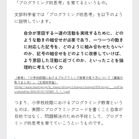
「プログラミング的思考」を育てるというもの。
文部科学省では「プログラミング的思考」を以下のよう
に説明しています。
自分が意図する一連の活動を実現するために、どの
ような動きの組合せが必要であり、一つ一つの動き
に対応した記号を、どのように組み合わせたらいい
のか、記号の組合せをどのように改善していけば、
より意図した活動に近づくのか、といったことを論
理的に考えていく力
（参考）「小学校段階におけるプログラミング教育の在り方について（議論の
取りまとめ）」（文部科学省）
https://www.mext.go.jp/b_menu/shingi/chukyo/chukyo3/074/siryo/__icsFile
s/afieldfile/2016/07/07/1373891_5_1_1.pdf
つまり、小学校段階におけるプログラミング教育という
ものは、実際にプログラミングコードを書くこと自体が
目的ではなく、問題解決のための手段として、プログラ
ミング的思考を育てていこうというものです。