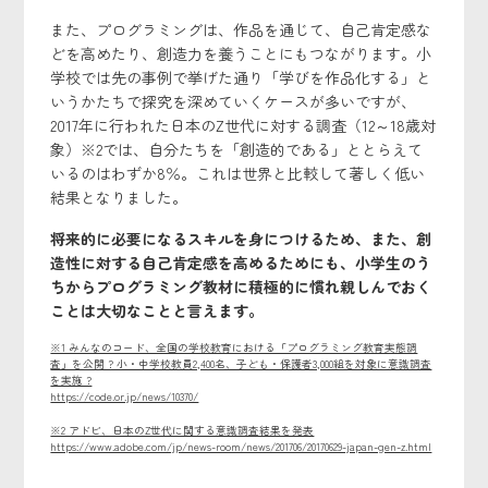
また、プログラミングは、作品を通じて、自己肯定感な
どを高めたり、創造力を養うことにもつながります。小
学校では先の事例で挙げた通り「学びを作品化する」と
いうかたちで探究を深めていくケースが多いですが、
2017年に行われた日本のZ世代に対する調査（12～18歳対
象）
※2
では、自分たちを「創造的である」ととらえて
いるのはわずか8％。これは世界と比較して著しく低い
結果となりました。
将来的に必要になるスキルを身につけるため、また、創
造性に対する自己肯定感を高めるためにも、小学生のう
ちからプログラミング教材に積極的に慣れ親しんでおく
ことは大切なことと言えます。
※1 みんなのコード、全国の学校教育における「プログラミング教育実態調
査」を公開 ? 小・中学校教員2,400名、子ども・保護者3,000組を対象に意識調査
を実施 ?
https://code.or.jp/news/10370/
※2 アドビ、日本のZ世代に関する意識調査結果を発表
https://www.adobe.com/jp/news-room/news/201706/20170629-japan-gen-z.html