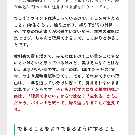
―その基礎的なところを自宅で学習するにあたって、親
が学習に関わる際に注意すべき点を知りたいです。
つまずくポイントは決まっているので、そこをおさえる
こと。1年生ならば、繰り上がり、繰り下がりの計算
や、文章の読み書きが出来ていないなら、学校の進度は
気にせず、ちゃんと理解できるまで、しっかりとやるこ
とです。
教科書の量も増えて、みんなはものすごい量をこなさな
いといけないと思っているけれど、実はそんなことはな
い。漢字がいい例です。習うのは、1年でたったの200
字、つまり原稿用紙半分です。でも、それができない理
由は、一年を通して小分けに習って、覚えきれないまま
忘れていくからです。
子どもが低学力になる基本的な理
由は、「理解できない」からではなく「忘れる」から。
だから、ポイントを絞って、繰り返しやることが重要で
す。
できることをよりできるようにすること