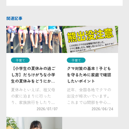
関連記事
子育て
子育て
【小学生の夏休みの過ご
クマ対策の基本！子ども
し方】だらけがちな小学
を守るために家庭で確認
生の夏休みをどうにかし
したいポイント
たい！
夏休みといえば、祖父母
近年、全国各地でクマの
の家に泊まりに行った
出没が相次いでいます。
り、家族旅行をしたり
これまで山間部を中心に
と、普段なかなか行けな
2026/07/07
生息すると考えられてい
2026/06/24
い場所で夏休みだけの特
たクマですが、近年は住
別な過ごし方や経験をさ
宅地や学校周辺、通学路
せてあげたいと考える親
近くで目撃されるケース