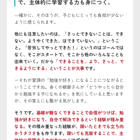
で、主体的に学習する力も身につく。
―確かに、そのほうが、子どもにとっても負担が少ない
ように感じられます。
他にも注意したいのは、「さっとできないことは、でき
ない。ようやくできた、はできていない。」というこ
と。「苦労してやっとできた！」というのはゴールでは
なく、そこがスタートで、そこから他のいろんなことも
出来ていく。だから
「できることを、より、さっと、で
きるようにする」ということが大事
です。
ーそれが冒頭の「勉強が好き」になることにつながると
いうことですね。多くの親御さんが「どうやったら自分
から勉強する子になれるか」を気にしていると思います
が、その答えにも繋がる気がします。
そうです。
基礎が難なくできることで自信がつけば、勉
強が好きになり、自分で解決できるという経験が積み重
なる。
その積み重なった経験が、
躓いたときでも立ち向
かうタフさ
をも作ります。
躓いても克服することで、主