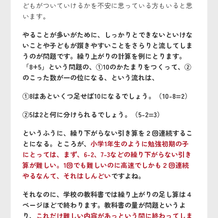
どもがついていけるかを不安に思っている方もいると思
います。
やることが多いがために、しっかりとできないといけな
いことや子どもが躓きやすいことをさらりと流してしま
うのが問題です。
繰り上がりの計算を例にとります。
「8+5」という問題の、①10のかたまりをつくって、②
のこった数が一の位になる、という流れは、
①8はあといくつ足せば10になるでしょう。（10-8=2）
②5は2と何に分けられるでしょう。（5-2=3）
というふうに、繰り下がらない引き算を２回連続するこ
とになる。ところが、
小学1年生のように勉強初期の子
にとっては、まず、6-2、7-3などの繰り下がらない引き
算が難しい。1回でも難しいのに高速でしかも２回連続
やるなんて、それはしんどい
ですよね。
それなのに、学校の教科書では繰り上がりの足し算は４
ページほどで終わります。教科書の量が問題というよ
り、
これだけ難しい内容があっという間に終わってしま