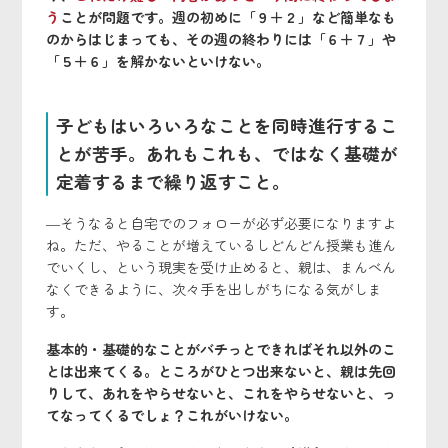
う
ことが問題です。週の初めに「９＋２」など簡単なも
のからはじまっても、その週の終わりには「６＋７」や
「５＋６」を解かないといけない。
子どもはいろいろなことを同時進行するこ
とが苦手。あれもこれも、ではなく基礎が
定着するまで繰り返すこと。
―そうなると自宅でのフォローが必ず必要になりますよ
ね。ただ、やることが増えているしどんどん授業も進ん
でいくし、という現実を受け止めると、親は、まんべん
なくできるように、次々手を出しがちになる気がしま
す。
基本的・基礎的なことがバチっとできればそれ以外のこ
とは出来てくる。ところがひとつ出来ないと、親は先回
りして、あれをやらせないと、これをやらせないと、っ
てなってくるでしょ？これがいけない。