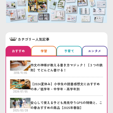
カテゴリー人気記事
おすすめ
学習
子育て
エンタメ
作文の神様が教える書き方マジック！【３つの鉄
則】でどんどん書ける！
2018/11/05
【2024夏休み】小学生の読書感想文におすすめ
の本／低学年・中学年・高学年別
2024/07/05
安心して使える子ども用見守りGPSの特徴と、こ
の春おすすめの商品【2025年春版】
2025/03/28