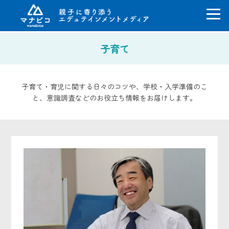
コ
子育て
ン
テ
ン
ツ
子育て・育児に関する日々のコツや、学校・入学準備のこ
へ
と、意識調査などのお役立ち情報をお届けします。
ス
キ
ッ
プ