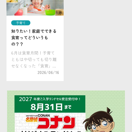
御さんは多いでしょう。
も増えています。 子ども
とはいえ、それ以外の時
たちが登下校や習い事な
間はどうやって過ごした
どで外出する機会が多
子育て
ら […]
[…]
知りたい！家庭でできる
食育ってどういうも
の？？
6月は食育月間！子育て
ともはや切っても切り離
せなくなった「食育」。
小学校のみならず、保育
2026/06/16
園、幼稚園でも食育の活
動が行われるのが当然に
なってきましたが、皆さ
んのご家庭ではいかがで
しょうか？この機会にぜ
ひ家庭でできる食育につ
[…]