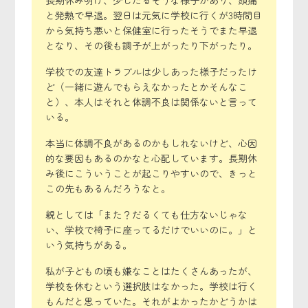
長期休み明け、少しだるそうな様子があり、頭痛
と発熱で早退。翌日は元気に学校に行くが3時間目
から気持ち悪いと保健室に行ったそうでまた早退
となり、その後も調子が上がったり下がったり。
学校での友達トラブルは少しあった様子だったけ
ど（一緒に遊んでもらえなかったとかそんなこ
と）、本人はそれと体調不良は関係ないと言って
いる。
本当に体調不良があるのかもしれないけど、心因
的な要因もあるのかなと心配しています。長期休
み後にこういうことが起こりやすいので、きっと
この先もあるんだろうなと。
親としては「また？だるくても仕方ないじゃな
い、学校で椅子に座ってるだけでいいのに。」と
いう気持ちがある。
私が子どもの頃も嫌なことはたくさんあったが、
学校を休むという選択肢はなかった。学校は行く
もんだと思っていた。それがよかったかどうかは