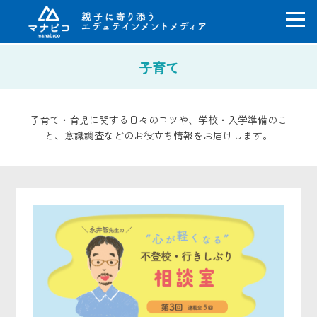
コ
子育て
ン
テ
ン
ツ
子育て・育児に関する日々のコツや、学校・入学準備のこ
へ
と、意識調査などのお役立ち情報をお届けします。
ス
キ
ッ
プ