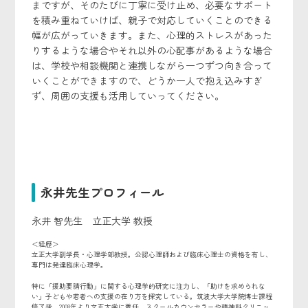
まですが、そのたびに丁寧に受け止め、必要なサポート
を積み重ねていけば、親子で対応していくことのできる
幅が広がっていきます。また、心理的ストレスがあった
りするような場合やそれ以外の心配事があるような場合
は、学校や相談機関と連携しながら一つずつ向き合って
いくことができますので、どうか一人で抱え込みすぎ
ず、周囲の支援も活用していってください。
永井先生プロフィール
永井 智先生 立正大学 教授
＜経歴＞
立正大学副学長・心理学部教授。公認心理師および臨床心理士の資格を有し、
専門は発達臨床心理学。
特に「援助要請行動」に関する心理学的研究に注力し、「助けを求められな
い」子どもや若者への支援の在り方を探究している。筑波大学大学院博士課程
修了後、2008年より立正大学に着任。スクールカウンセラーや精神科クリニッ