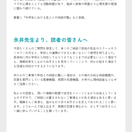
クでの心理士としても活動経歴があり、臨床と教育の両面から心理支援の現場
に関わり続けている。
著書に『中学生における友人との相談行動』など多数。
永井先生より、読者の皆さんへ
今回たくさんのご質問を拝見して、多くのご相談で担任の先生やスクールカウ
ンセラーの方など、学校との連携ができると良いなという感想を持ちました。
具体的に何か学校から対応してもらうようなことまでは必要ないという場合で
も、情報共有をしながらお子さんを見守っていくことで、何かが起きた場合で
も迅速な対応ができるようになります。
何らかのご事情で学校との相談が難しい場合は、その他の公的な相談機関や、
支援を専門としている医療機関、民間の支援機関、大学の心理相談室などもぜ
ひご活用ください。
私からの回答も、頂いた情報の範囲で状況をイメージしながらお伝えしている
ものですので、ご相談には書ききれないご事情などがある場合もあると思いま
す。親御さんご自身も、悩みながら日々お子さんを支えておられることと思い
ます。どうか一人で抱え込まず、周囲の支援を得ながら、少しずつお子さんと
一緒に歩んでいけることを願っています。