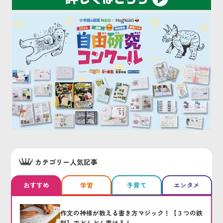
カテゴリー人気記事
おすすめ
学習
子育て
エンタメ
作文の神様が教える書き方マジック！【３つの鉄
則】でどんどん書ける！