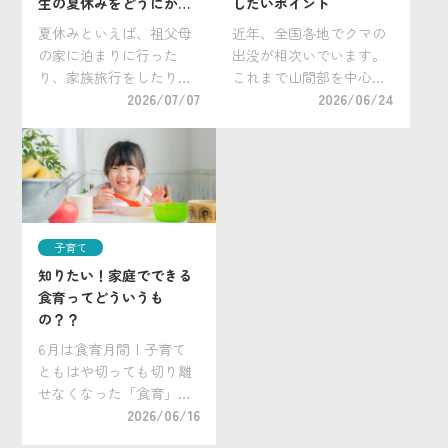
生の夏休みをどうにかし
したいポイント
たい！
夏休みといえば、祖父母
近年、全国各地でクマの
の家に泊まりに行った
出没が相次いでいます。
り、家族旅行をしたり
これまで山間部を中心に
と、普段なかなか行けな
2026/07/07
生息すると考えられてい
2026/06/24
い場所で夏休みだけの特
たクマですが、近年は住
別な過ごし方や経験をさ
宅地や学校周辺、通学路
せてあげたいと考える親
近くで目撃されるケース
御さんは多いでしょう。
も増えています。 子ども
とはいえ、それ以外の時
たちが登下校や習い事な
間はどうやって過ごした
どで外出する機会が多
子育て
ら […]
[…]
知りたい！家庭でできる
食育ってどういうも
の？？
6月は食育月間！子育て
ともはや切っても切り離
せなくなった「食育」。
小学校のみならず、保育
2026/06/16
園、幼稚園でも食育の活