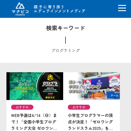
コ
検索キーワード
ン
テ
ン
ツ
プログラミング
へ
ス
キ
ッ
プ
おすすめ
おすすめ
WEB予選は6/14（日）ま
小学生プログラマーの頂
で！「全国小学生プログ
点が決定！「ゼロワング
ラミング大会 ゼロワング
ランドスラム2025」を完