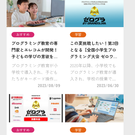
のWEB予選がいよいよス
ログラミング推進機構が
タート！ 子どもたちが普
主催する、全国の小学生
段のプログラミング学習
向けプログラミング大会
の成果を存分に発揮でき
「ゼロワングランドスラ
る機会として […]
ム」の運営を行っていま
[…]
おすすめ
学習
プログラミング教育の専
この夏挑戦したい！第2回
門家とエレコムが開発！
となる【全国小学生プロ
子どもの学びの意欲をか
グラミング大会 ゼロワン
きたてるキーボードをご
グランドスラム】をチェ
プログラミング教育が小
2020年以降、小学校でも
紹介
ック！
学校で導入され、子ども
プログラミング教育が導
たちがキーボード操作を
入され、学校の授業で学
する機会が増える中、子
2023/08/09
んだことをプログラミン
2023/06/30
ども特有のお悩みも多い
グを通して表現する機会
ようです。 ●不慣れなキ
も増えてきました。小学
ーボード操作で学習が進
生に人気の習い事ランキ
まない ●誤入力や操作ミ
ングにも名を連ねるよう
スにより混乱してしまう
になり、小学生とそのお
●失くす、壊すな […]
うちの方の間でプロ […]
おすすめ
学習