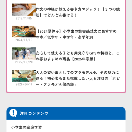
作文の神様が教える書き方マジック！【３つの鉄
則】でどんどん書ける！
2018/11/05
【2024夏休み】小学生の読書感想文におすすめ
の本／低学年・中学年・高学年別
2024/07/05
安心して使える子ども用見守りGPSの特徴と、こ
の春おすすめの商品【2025年春版】
2025/03/28
大人の習い事としてのプラモデル®、その魅力に
迫る！初心者もまた挑戦したい人も注目の「ホビ
ー・プラモデル倶楽部」
2026/04/17
注目コンテンツ
小学生の家庭学習