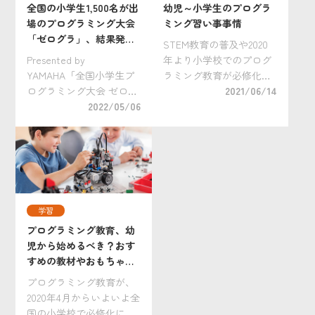
全国の小学生1,500名が出
幼児～小学生のプログラ
場のプログラミング大会
ミング習い事事情
「ゼログラ」、結果発
STEM教育の普及や2020
表！
Presented by
年より小学校でのプログ
YAMAHA「全国小学生プ
ラミング教育が必修化し
ログラミング大会 ゼロワ
たことに伴い、子どもた
2021/06/14
ングランドスラム」（通
2022/05/06
ちの教育をめぐる状況は
称「ゼログラ」）の2021
大きく変化。プログラミ
年度決勝大会が、2022年3
ング教室に通わせるな
月20日(日)にオンライン
ど、幼いうちから習い事
にて開催されました。
としてプログラミングを
「全国小学生プロ […]
選択するご家庭が増 […]
学習
プログラミング教育、幼
児から始めるべき？おす
すめの教材やおもちゃ
は？
プログラミング教育が、
2020年4月からいよいよ全
国の小学校で必修化にな