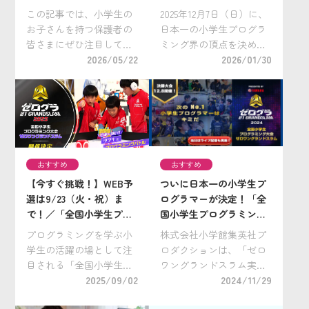
ランドスラム 2026」にエ
全レポート！
この記事では、小学生の
2025年12月7日（日）に、
ントリーしよう！
お子さんを持つ保護者の
日本一の小学生プログラ
皆さまにぜひ注目してほ
ミング界の頂点を決める
しいプログラミング大会
2026/05/22
「全国小学生プログラミ
2026/01/30
「全国小学生プログラミ
ング大会 ゼロワングラン
ング大会 ゼロワングラン
ドスラム」、通称「ゼロ
ドスラム 2026」をご紹介
グラ」の第4回大会が、池
します。お子さんの「好
袋・サンシャインシティ
き」や「得意」をぐんと
（東京都豊島区）で開
伸ばすきっかけ […]
催。 今大会 […]
おすすめ
おすすめ
【今すぐ挑戦！】WEB予
ついに日本一の小学生プ
選は9/23（火・祝）ま
ログラマーが決定！「全
で！／「全国小学生プロ
国小学生プログラミング
グラミング大会 ゼロワン
大会 ゼロワングランドス
プログラミングを学ぶ小
株式会社小学館集英社プ
グランドスラム」
ラム2024」の決勝大会が
学生の活躍の場として注
ロダクションは、「ゼロ
12月8日(日)に開催
目される「全国小学生プ
ワングランドスラム実行
ログラミング大会 ゼロワ
2025/09/02
委員会」の一員として、
2024/11/29
ングランドスラム2025」
一般社団法人ジュニアプ