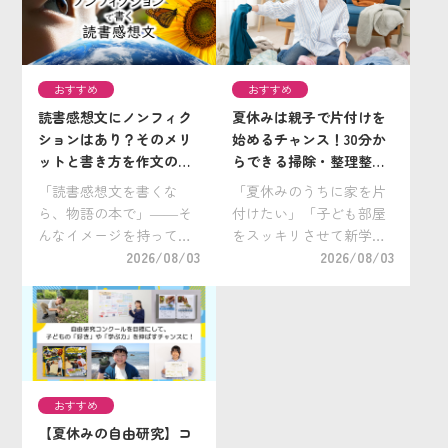
おすすめ
おすすめ
読書感想文にノンフィク
夏休みは親子で片付けを
ションはあり？そのメリ
始めるチャンス！30分か
ットと書き方を作文の神
らできる掃除・整理整頓
様が解説！／すぐに使え
のコツと子ども服の手放
「読書感想文を書くな
「夏休みのうちに家を片
る『読書感想文・書き方
し方
ら、物語の本で」――そ
付けたい」「子ども部屋
ガイド』も紹介
んなイメージを持ってい
をスッキリさせて新学期
る方も多いのではないで
2026/08/03
を迎えたい」と考えてい
2026/08/03
しょうか。 実は、読書感
る保護者の方も多いので
想文はノンフィクション
はないでしょうか。 実
作品（実際にあった出来
は、夏休みは親子で片付
事や、自然・科学・歴史
けや掃除に取り組むのに
など、現実の世界をもと
ぴったりの時期です。学
にした作品）でも書くこ
校が休みで時間に余裕が
おすすめ
[…]
[…]
【夏休みの自由研究】コ