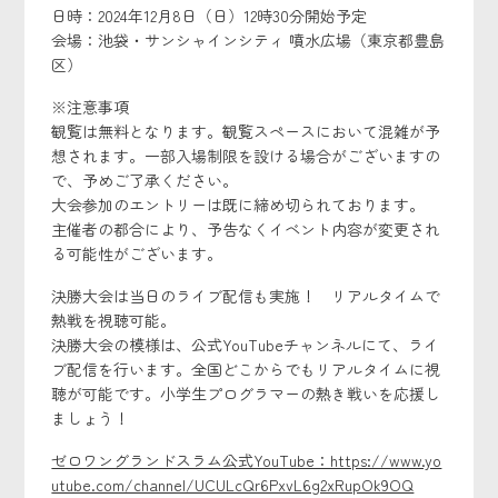
日時：2024年12月8日（日）12時30分開始予定
会場：池袋・サンシャインシティ 噴水広場（東京都豊島
区）
※注意事項
観覧は無料となります。観覧スペースにおいて混雑が予
想されます。一部入場制限を設ける場合がございますの
で、予めご了承ください。
大会参加のエントリーは既に締め切られております。
主催者の都合により、予告なくイベント内容が変更され
る可能性がございます。
決勝大会は当日のライブ配信も実施！ リアルタイムで
熱戦を視聴可能。
決勝大会の模様は、公式YouTubeチャンネルにて、ライ
ブ配信を行います。全国どこからでもリアルタイムに視
聴が可能です。小学生プログラマーの熱き戦いを応援し
ましょう！
ゼロワングランドスラム公式YouTube：https://www.yo
utube.com/channel/UCULcQr6PxvL6g2xRupOk9OQ