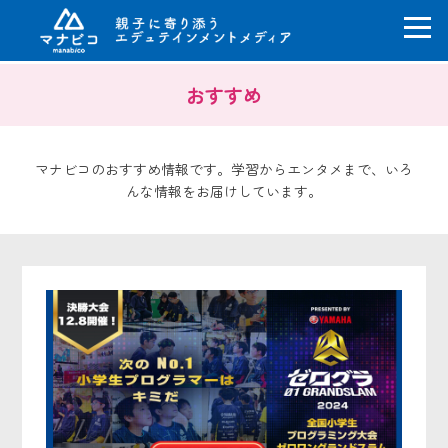
コ
おすすめ
ン
テ
ン
ツ
マナビコのおすすめ情報です。学習からエンタメまで、いろ
へ
んな情報をお届けしています。
ス
キ
ッ
プ