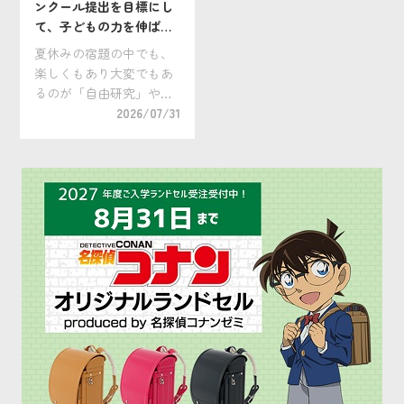
ンクール提出を目標にし
て、子どもの力を伸ばす
夏に！ 小学生向け「自由
夏休みの宿題の中でも、
研究コンクール」を紹介
楽しくもあり大変でもあ
るのが「自由研究」や
「自主学習」。この夏
2026/07/31
は、コンクールへの提出
を目標にしてみません
か？ お子さんの集中力や
粘り強さ、好奇心をいち
だんと伸ばすチャンスで
す！ 作品の提出先として
「 […]