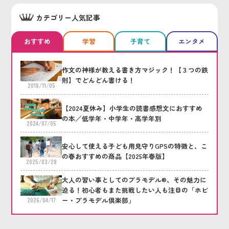
カテゴリー人気記事
おすすめ
学習
子育て
エンタメ
作文の神様が教える書き方マジック！【３つの鉄
則】でどんどん書ける！
2018/11/05
【2024夏休み】小学生の読書感想文におすすめ
の本／低学年・中学年・高学年別
2024/07/05
安心して使える子ども用見守りGPSの特徴と、こ
の春おすすめの商品【2025年春版】
2025/03/28
大人の習い事としてのプラモデル®、その魅力に
迫る！初心者もまた挑戦したい人も注目の「ホビ
ー・プラモデル倶楽部」
2026/04/17