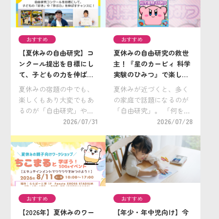
事や、自然・科学・歴史
けや掃除に取り組むのに
など、現実の世界をもと
ぴったりの時期です。学
にした作品）でも書くこ
校が休みで時間に余裕が
おすすめ
おすすめ
[…]
[…]
【夏休みの自由研究】コ
夏休みの自由研究の救世
ンクール提出を目標にし
主！『星のカービィ 科学
て、子どもの力を伸ばす
実験のひみつ』で楽しく
夏に！ 小学生向け「自由
科学を学ぼう
夏休みの宿題の中でも、
夏休みが近づくと、多く
研究コンクール」を紹介
楽しくもあり大変でもあ
の家庭で話題になるのが
るのが「自由研究」や
「自由研究」。 「何をテ
「自主学習」。この夏
2026/07/31
ーマにしよう？」 「せっ
2026/07/28
は、コンクールへの提出
かくなら楽しみながら取
を目標にしてみません
り組んでほしい」 「親も
か？ お子さんの集中力や
手伝いやすい実験がい
粘り強さ、好奇心をいち
い」 そんな悩みを抱える
だんと伸ばすチャンスで
小学生保護者の方も多い
す！ 作品の提出先として
のではないでしょ […]
「 […]
おすすめ
おすすめ
【2026年】夏休みのワー
【年少・年中児向け】今