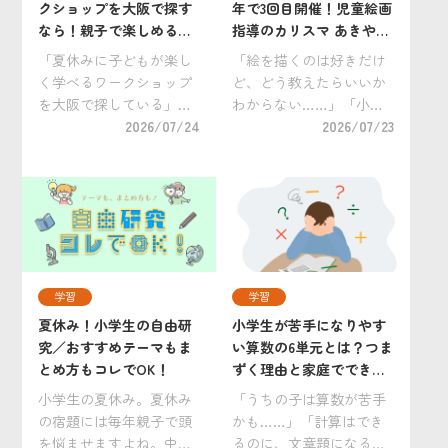
クショップを大阪で探す
年で3回目開催！児童絵画
なら！親子で楽しめる無
指導のカリスマ あきやま
料SDGsイベントをらら
かぜさぶろう先生の「小
「夏休みに子どもが楽し
「絵を描くのは好きだけ
ぽーと堺で8月11日（火・
学校受験 親子絵画教室」
く学べるワークショップ
ど、どう教えたらいいか
祝）に開催
に参加しよう！
を大阪で探している」
わからない……」「小学
「工作や自由研究にも役
2026/07/24
校受験の絵画対策って、
2026/07/23
立つイベントへ行きた
何から始めればいい
い」。 そんなご家庭にお
の？」そんな保護者の方
すすめなのが、2026年8
におすすめなのが、小学
月11日（火・祝）にらら
校受験専門の幼児教室
ぽーと堺（大阪府）で開
「理英会」が開催する
催される「エデュテ […]
『あきやまかぜさぶろう
先生の […]
学習
学習
夏休み！小学生の自由研
小学生が苦手になりやす
究／おすすめテーマもま
い算数の6単元とは？つま
とめ方もコレでOK！
ずく理由と家庭でできる
克服法
小学生の夏休み。夏休み
「うちの子は算数が苦手
の宿題には毎年親子で頭
かも……」「計算はでき
を悩ませますよね。中で
るのに、文章題になると