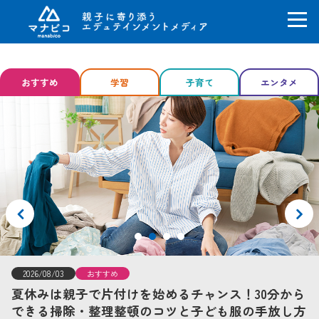
コ
ン
おすすめ
学習
子育て
エンタメ
テ
ン
ツ
へ
ス
キ
ッ
プ
2026/08/03
おすすめ
夏休みは親子で片付けを始めるチャンス！30分から
できる掃除・整理整頓のコツと子ども服の手放し方