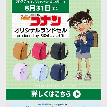
しく勉強するのが難し
がぐっと広がるので、ぜ
ペ
[…]
[…]
ー
ジ
送
り