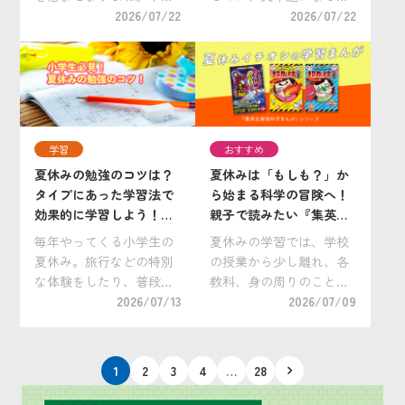
も大変手を焼くのが自由
2026/07/22
手が止まってしまう」。
2026/07/22
研究ではないでしょう
そんな悩みを抱えるおう
か。 「小学生の自由研究
ちの方は少なくありませ
は何をすればいいの？」
ん。 算数は、前に学んだ
「どうすれば上手にまと
内容を土台にしながら新
められるの？」 「自分だ
しい学習へ進む「積み重
けのオリジナリティ […]
ね型」の教科です。そ
学習
おすすめ
[…]
夏休みの勉強のコツは？
夏休みは「もしも？」か
タイプにあった学習法で
ら始まる科学の冒険へ！
効果的に学習しよう！小
親子で読みたい『集英社
学生向けおすすめ教材
最強科学まんが』をご紹
毎年やってくる小学生の
夏休みの学習では、学校
も。
介！
夏休み。旅行などの特別
の授業から少し離れ、各
な体験をしたり、普段は
教科、身の周りのことか
できない過ごし方をした
2026/07/13
ら興味を深める機会を設
2026/07/09
いですね。 一方で、夏休
けたいものです。特に理
みのような学校の長期休
科は、教科書の知識を覚
暇において最大の悩みの
えるだけではなく、「な
投
1
2
3
4
…
28
タネは「勉強」。学習ス
ぜ？」「もしも？」と考
稿
ケジュールを立て規則正
えることで、その面白さ
の