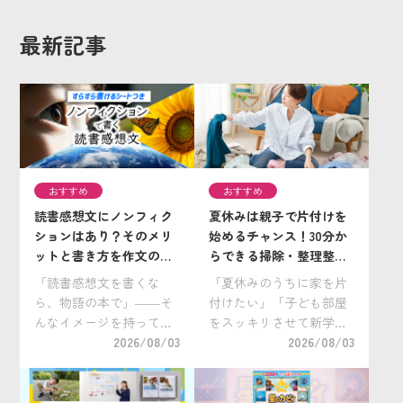
最新記事
おすすめ
おすすめ
読書感想文にノンフィク
夏休みは親子で片付けを
ションはあり？そのメリ
始めるチャンス！30分か
ットと書き方を作文の神
らできる掃除・整理整頓
様が解説！／すぐに使え
のコツと子ども服の手放
「読書感想文を書くな
「夏休みのうちに家を片
る『読書感想文・書き方
し方
ら、物語の本で」――そ
付けたい」「子ども部屋
ガイド』も紹介
んなイメージを持ってい
をスッキリさせて新学期
る方も多いのではないで
2026/08/03
を迎えたい」と考えてい
2026/08/03
しょうか。 実は、読書感
る保護者の方も多いので
想文はノンフィクション
はないでしょうか。 実
作品（実際にあった出来
は、夏休みは親子で片付