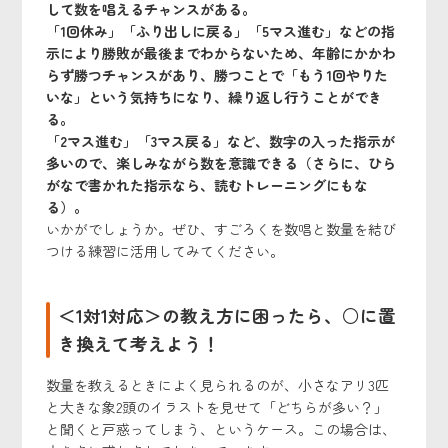
して数を唱えるチャンスがある。
「1回休み」「ふり出しに戻る」「5マス進む」などの指
示により勝敗が最後までわからないため、年齢にかかわ
らず勝つチャンスがあり、勝つことで「もう1回やりた
いな」という気持ちになり、繰り返し行うことができ
る。
「2マス進む」「3マス戻る」など、数字の入った指示が
多いので、楽しみながら数を意識できる（さらに、ひら
がなで書かれた指示なら、読むトレーニングにもな
る）。
いかがでしょうか。ぜひ、すごろくを数唱と数量を結び
つける練習に活用してみてください。
＜1対1対応＞の教え方に困ったら、○に置
き換えて考えよう！
数量を教えるときによく見られるのが、小さなアリ3匹
と大きな象2頭のイラストを見せて「どちらが多い？」
と聞くと戸惑ってしまう、というケース。この場合は、