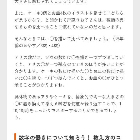
大きさに惑わされてしまっています。
また、ケーキ3個とお皿4枚のイラストを見せて「どちら
が余るかな？」と聞かれて戸惑うお子さんは、種類の異
なるものを比べることに慣れていないのだと思います。
そんなときには、○を描いて比べてみましょう。（※年
齢のめやす／3歳・4歳）
アリの数だけ、ゾウの数だけ○を描き一つずつ消してい
くと、アリの○が一つ残るのでアリのほうが多いことが
分かります。ケーキの数だけ描いた○とお皿の数だけ描
いた○を線で一つずつ結んでいくと、お皿の○がひとつ
余ることが分かりますね。
具体物であるアリやケーキを、抽象的で均一な大きさの
○に置き換えて考える練習を何度か繰り返すことで、1
対1対応をしっかりマスターすることができるでしょ
う。
数字の働きについて知ろう！ 教え方のコ