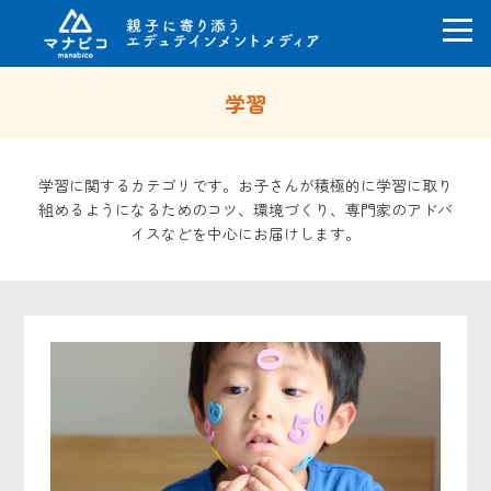
コ
学習
ン
テ
ン
ツ
学習に関するカテゴリです。お子さんが積極的に学習に取り
へ
組めるようになるためのコツ、環境づくり、専門家のアドバ
ス
イスなどを中心にお届けします。
キ
ッ
プ