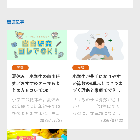
関連記事
学習
学習
夏休み！小学生の自由研
小学生が苦手になりやす
究／おすすめテーマもま
い算数の6単元とは？つま
とめ方もコレでOK！
ずく理由と家庭でできる
克服法
小学生の夏休み。夏休み
「うちの子は算数が苦手
の宿題には毎年親子で頭
かも……」「計算はでき
を悩ませますよね。中で
るのに、文章題になると
も大変手を焼くのが自由
2026/07/22
手が止まってしまう」。
2026/07/22
研究ではないでしょう
そんな悩みを抱えるおう
か。 「小学生の自由研究
ちの方は少なくありませ