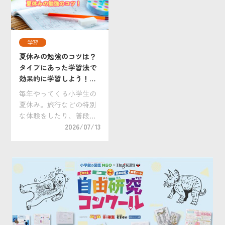
は何をすればいいの？」
ん。 算数は、前に学んだ
「どうすれば上手にまと
内容を土台にしながら新
められるの？」 「自分だ
しい学習へ進む「積み重
けのオリジナリティ […]
ね型」の教科です。そ
学習
[…]
夏休みの勉強のコツは？
タイプにあった学習法で
効果的に学習しよう！小
学生向けおすすめ教材
毎年やってくる小学生の
も。
夏休み。旅行などの特別
な体験をしたり、普段は
できない過ごし方をした
2026/07/13
いですね。 一方で、夏休
みのような学校の長期休
暇において最大の悩みの
タネは「勉強」。学習ス
ケジュールを立て規則正
しく勉強するのが難し
[…]