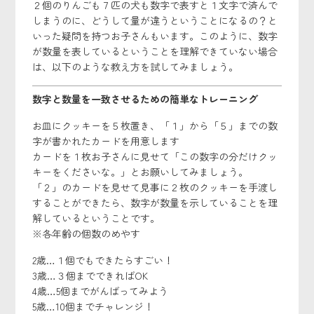
２個のりんごも７匹の犬も数字で表すと１文字で済んで
しまうのに、どうして量が違うということになるの？と
いった疑問を持つお子さんもいます。このように、数字
が数量を表しているということを理解できていない場合
は、以下のような教え方を試してみましょう。
数字と数量を一致させるための簡単なトレーニング
お皿にクッキーを５枚置き、「１」から「５」までの数
字が書かれたカードを用意します
カードを１枚お子さんに見せて「この数字の分だけクッ
キーをくださいな。」とお願いしてみましょう。
「２」のカードを見せて見事に２枚のクッキーを手渡し
することができたら、数字が数量を示していることを理
解しているということです。
※各年齢の個数のめやす
2歳…１個でもできたらすごい！
3歳…３個までできればOK
4歳…5個までがんばってみよう
5歳…10個までチャレンジ！