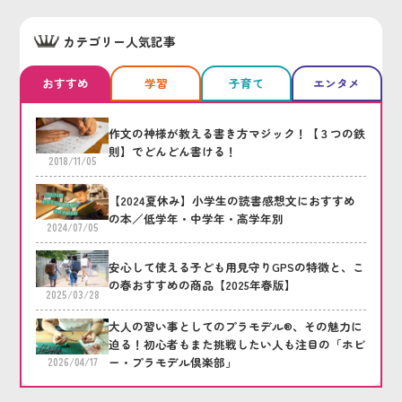
カテゴリー人気記事
おすすめ
学習
子育て
エンタメ
作文の神様が教える書き方マジック！【３つの鉄
則】でどんどん書ける！
2018/11/05
【2024夏休み】小学生の読書感想文におすすめ
の本／低学年・中学年・高学年別
2024/07/05
安心して使える子ども用見守りGPSの特徴と、こ
の春おすすめの商品【2025年春版】
2025/03/28
大人の習い事としてのプラモデル®、その魅力に
迫る！初心者もまた挑戦したい人も注目の「ホビ
ー・プラモデル倶楽部」
2026/04/17