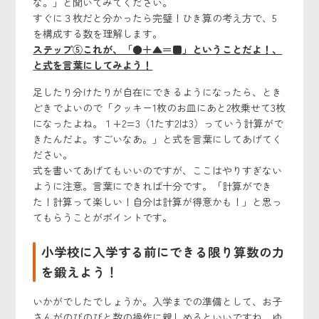
な。」と聞いてみてください。
すぐに３枚だと分かったら完璧！ひき算の考え方で、5
を構成する数を理解します。
ステップ⑤これが、「●＋▲＝■」ということだよ！、
と式を言葉にしてみよう！
足したり分けたりが自在にできるようになったら、とき
どきでよいので「クッキー1枚のお皿にあと2枚乗せて3枚
になったよね。１+2=3（1たす2は3）っていう計算がで
きたんだよ。すごいなあ。」と式を言葉にしてあげてく
ださい。
式を書いてあげてもいいのですが、ここはやりすぎない
ように注意。言葉にできれば十分です。「計算ができ
た！計算って楽しい！自分は計算が得意かも！」と思っ
てもらうことがポイントです。
小学校に入学する前にできる限り算数の力
を鍛えよう！
いかがでしたでしょうか。入学までの準備として、お子
さんがのびのびと数の操作に親しめるといいですね。ゆ