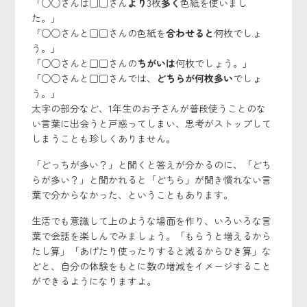
「○○さんは□□さん
より
3枚
多く
色紙を使いまし
た。」
「○○さんと□□さんの色紙を
合わせると
何枚でしょ
う。」
「○○さんと□□さんの
ちがいは
何枚でしょう。」
「○○さんと□□さんでは、
どちらが何枚多い
でしょ
う。」
太字の部分など、1年生のお子さんが普段使うことのな
い言葉に出会うと戸惑ってしまい、思考がストップして
しまうことも珍しくありません。
「どっちが多い？」と聞くと答えが分かるのに、「どち
らが多い？」と聞かれると「どちら」が聞き慣れない言
葉で分からなかった、ということもあります。
生活でも意識して上のような場面を作り、いろいろな言
葉で会話を楽しんでみましょう。「もらうと増えるから
たし算」「あげたり使ったりすると減るからひき算」な
どと、自分の体験をもとに数の増減をイメージすること
ができるようになりますよ。