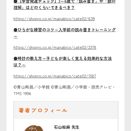
●【学習発達チェック】3～6歳で「読み書き」や「数の
理解」はどのくらいできるべき？
https://shopro.co.jp/manabico/cate02/639
●ひらがな練習のコツ～入学前の読み書きトレーニング
～
https://shopro.co.jp/manabico/cate02/2378
●時計の教え方～子どもが楽しく覚える効果的な方法
は？～
https://shopro.co.jp/manabico/cate02/1587
©青山剛昌／小学館 ©青山剛昌／小学館・読売テレビ・
TMS 1996
著者プロフィール
石山絵麻 先生