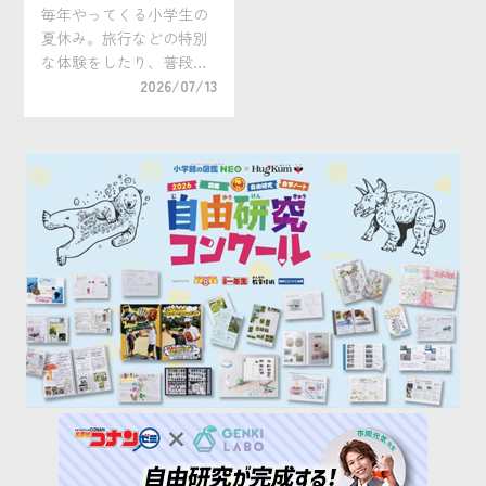
学生向けおすすめ教材
毎年やってくる小学生の
も。
夏休み。旅行などの特別
な体験をしたり、普段は
できない過ごし方をした
2026/07/13
いですね。 一方で、夏休
みのような学校の長期休
暇において最大の悩みの
タネは「勉強」。学習ス
ケジュールを立て規則正
しく勉強するのが難し
[…]