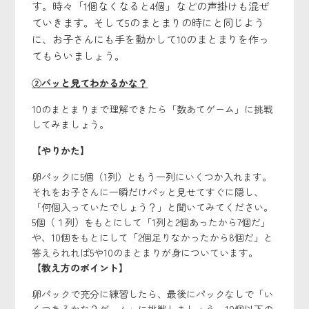
す。時々「1個なくなると4個」などの声掛けも混ぜ
ていきます。そして5のまとまりの時にと同じよう
に、お子さんにも手を動かして10のまとまりを作っ
てもらいましょう。
②パッと見てわかるかな？
10のまとまりまで理解できたら「数あてゲーム」に挑戦
してみましょう。
【やりかた】
卵パックに5個（1列）ともう一列にいくつか入れます。
それをお子さんに一瞬だけパッと見せてすぐに隠し、
「何個入っていたでしょう？」と聞いてみてください。
5個（１列）をもとにして「1列と2個あったから7個だ」
や、10個をもとにして「2個足りなかったから8個だ」と
答えられれば5や10のまとまりが身についています。
【教え方のポイント】
卵パックで充分に練習したら、最後にパックなしで「い
くつあるかな？ゲーム」に挑戦しましょう。10個以下の