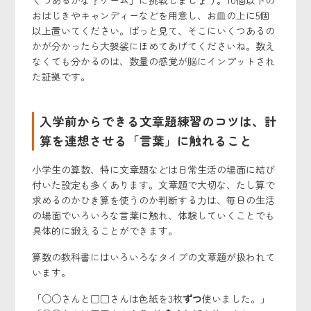
おはじきやキャンディーなどを用意し、お皿の上に5個
以上置いてください。ぱっと見て、そこにいくつあるの
かが分かったら大袈裟にほめてあげてくださいね。数え
なくても分かるのは、数量の感覚が脳にインプットされ
た証拠です。
入学前からできる文章題練習のコツは、計
算を連想させる「言葉」に触れること
小学生の算数、特に文章題などは日常生活の場面に結び
付いた設定も多くあります。文章題で大切な、たし算で
求めるのかひき算を使うのか判断する力は、毎日の生活
の場面でいろいろな言葉に触れ、体験していくことでも
具体的に鍛えることができます。
算数の教科書にはいろいろなタイプの文章題が扱われて
います。
「○○さんと□□さんは色紙を3枚
ずつ
使いました。」