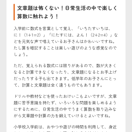
文章題は怖くない！日常生活の中で楽しく
算数に触れよう！
入学前に数式を言葉として覚え、「いちたすいちは、
に！（1+1=2）」「にたすには、よん！（2+2=4）」な
どを元気な声で唱えているお子さんはかわいいですね。
たし算を暗記することは楽しい遊びのような感覚なので
しょう。
ただ、覚えられる数式には限りがあるので、数が大きく
なると計算できなくなったり、文章題になるとお手上げ
だったりする子も出てきます。低学年のお子さんにとっ
て、計算と文章題は全く違うものでもあります。
ドリルや教材などを使ったおけいこもよいですが、文章
題に苦手意識を持たず、いろいろな問題を楽しめるよう
にするために、日常生活の中でうまく算数を取り込みな
がら文章題や計算の力を鍛えていけるとよいですね。
小学校入学前は、おやつや遊びの時間を利用して、身近