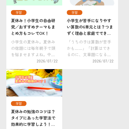
学習
学習
夏休み！小学生の自由研
小学生が苦手になりやす
究／おすすめテーマもま
い算数の6単元とは？つま
とめ方もコレでOK！
ずく理由と家庭でできる
克服法
小学生の夏休み。夏休み
「うちの子は算数が苦手
の宿題には毎年親子で頭
かも……」「計算はでき
を悩ませますよね。中で
るのに、文章題になると
も大変手を焼くのが自由
2026/07/22
手が止まってしまう」。
2026/07/22
研究ではないでしょう
そんな悩みを抱えるおう
か。 「小学生の自由研究
ちの方は少なくありませ
は何をすればいいの？」
ん。 算数は、前に学んだ
「どうすれば上手にまと
内容を土台にしながら新
められるの？」 「自分だ
しい学習へ進む「積み重
けのオリジナリティ […]
ね型」の教科です。そ
学習
[…]
夏休みの勉強のコツは？
タイプにあった学習法で
効果的に学習しよう！小