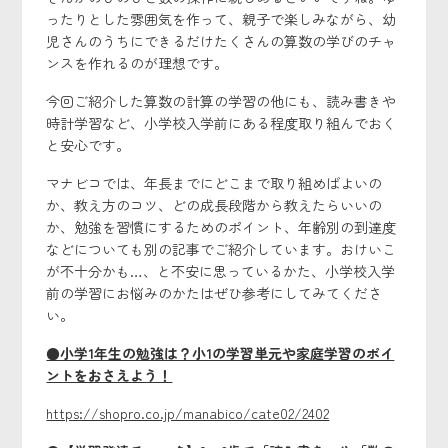
ったりとした雰囲気を作って、親子で楽しみながら、幼
児さんのうちにできるだけたくさんの算数の学びのチャ
ンスを作れるのが理想です。
今回ご紹介した算数の計算の学習の他にも、読み書きや
時計学習など、小学校入学前にある程度取り組んでおく
と安心です。
マナビコでは、年長までにどこまで取り組めばよいの
か、教え方のコツ、どの成長段階から教えたらいいの
か、勉強を習慣にするためのポイント、年齢別の到達度
などについても別の記事でご紹介しています。おけいこ
が不十分かも…、と不安に思っているかた、小学校入学
前の学習にお悩みのかたはぜひ参考にしてみてくださ
い。
●小学1年生の勉強は？小1の学習単元や家庭学習のポイ
ントをおさえよう！
https://shopro.co.jp/manabico/cate02/2402