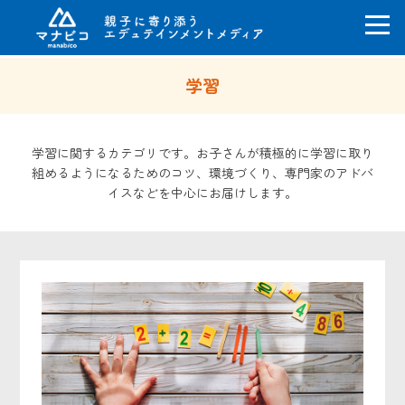
コ
学習
ン
テ
ン
ツ
学習に関するカテゴリです。お子さんが積極的に学習に取り
へ
組めるようになるためのコツ、環境づくり、専門家のアドバ
ス
イスなどを中心にお届けします。
キ
ッ
プ