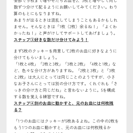
全部で９枚まで増やせたらお皿を2、3枚と増やして同じ
数ずつ分けて配るようにお願いしてみてください。わり
算のもとにもなりますね。
あまりが出るときは混乱してしまうこともあるかもしれ
ません。そんなときは「1枚（2枚）余るね！」「よくわ
かったね！」と声がけしてサポートしてあげましょう。
ステップ③好きな数だけ分けてみよう！
まず5枚のクッキーを用意して2枚のお皿に好きなように
分けてもらいましょう。
「1枚と4枚」「2枚と3枚」「3枚と2枚」「4枚と1枚」な
ど、色々な分け方がありますね。「2枚と3枚」と「3枚
と2枚」は大人にとっては同じことのようですが、小さ
なお子さんにとっては別の分け方です。くれぐれも「さ
っきの分け方と同じだね」と言わないように。5を構成
する数を覚える練習ですね。
ステップ④別のお皿に動かすと、元のお皿には何枚残
る？
「1つのお皿にはクッキーが5枚あるよね。この中の2枚を
もう1つのお皿に動かすと、元のお皿には何枚残るか