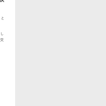
」と
し
交