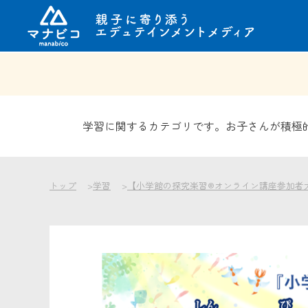
コ
ン
テ
ン
学習に関するカテゴリです。お子さんが積極
ツ
へ
ス
キ
トップ
学習
【小学館の探究楽習®オンライン講座参加者
ッ
プ