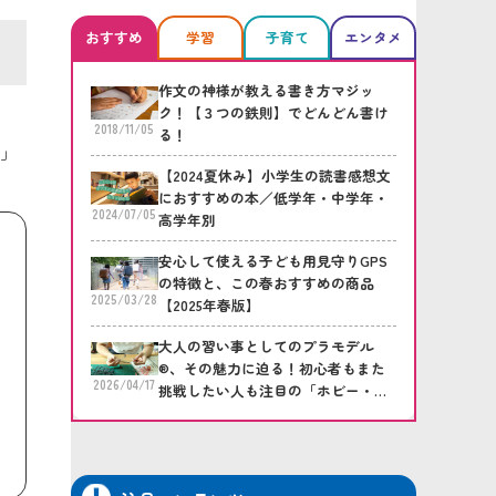
おすすめ
学習
子育て
エンタメ
作文の神様が教える書き方マジッ
ク！【３つの鉄則】でどんどん書け
2018/11/05
る！
®」
【2024夏休み】小学生の読書感想文
におすすめの本／低学年・中学年・
2024/07/05
高学年別
安心して使える子ども用見守りGPS
の特徴と、この春おすすめの商品
2025/03/28
【2025年春版】
大人の習い事としてのプラモデル
®、その魅力に迫る！初心者もまた
2026/04/17
挑戦したい人も注目の「ホビー・プ
ラモデル倶楽部」