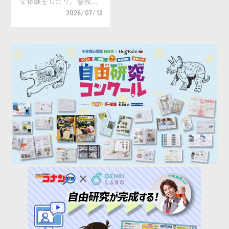
な体験をしたり、普段は
できない過ごし方をした
2026/07/13
いですね。 一方で、夏休
みのような学校の長期休
暇において最大の悩みの
タネは「勉強」。学習ス
ケジュールを立て規則正
しく勉強するのが難し
[…]