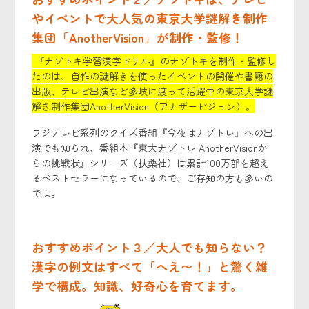
やイベントで大人気の東京大学謎解き制作
集団「AnotherVision」が制作・監修！
『ナゾトキ学習漢字ドリル』のナゾトキを制作・監修し
たのは、自作の謎解きを使ったイベントの開催や書籍の
出版、テレビ出演など多岐に渡って活躍中の東京大学謎
解き制作集団AnotherVision（アナザービジョン）。
フジテレビ系列のクイズ番組『今夜はナゾトレ』への出
演でも知られ、番組本『東大ナゾトレ AnotherVisionか
らの挑戦状』シリーズ（扶桑社）は累計100万部を超え
るベストセラーになっているので、ご存知の方も多いの
では。
おすすめポイント３／大人でも知らない？
漢字の例文はすべて「へえ〜！」と驚く雑
学で構成。知識、好奇心を育てます。