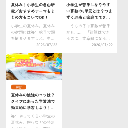
夏休み！小学生の自由研
小学生が苦手になりやす
究／おすすめテーマもま
い算数の6単元とは？つま
とめ方もコレでOK！
ずく理由と家庭でできる
克服法
小学生の夏休み。夏休み
「うちの子は算数が苦手
の宿題には毎年親子で頭
かも……」「計算はでき
を悩ませますよね。中で
るのに、文章題になると
も大変手を焼くのが自由
2026/07/22
手が止まってしまう」。
2026/07/22
研究ではないでしょう
そんな悩みを抱えるおう
か。 「小学生の自由研究
ちの方は少なくありませ
は何をすればいいの？」
ん。 算数は、前に学んだ
「どうすれば上手にまと
内容を土台にしながら新
められるの？」 「自分だ
しい学習へ進む「積み重
けのオリジナリティ […]
ね型」の教科です。そ
学習
[…]
夏休みの勉強のコツは？
タイプにあった学習法で
効果的に学習しよう！小
学生向けおすすめ教材
毎年やってくる小学生の
も。
夏休み。旅行などの特別