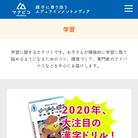
コ
学習
ン
テ
ン
ツ
学習に関するカテゴリです。お子さんが積極的に学習に取り
へ
組めるようになるためのコツ、環境づくり、専門家のアドバ
ス
イスなどを中心にお届けします。
キ
ッ
プ