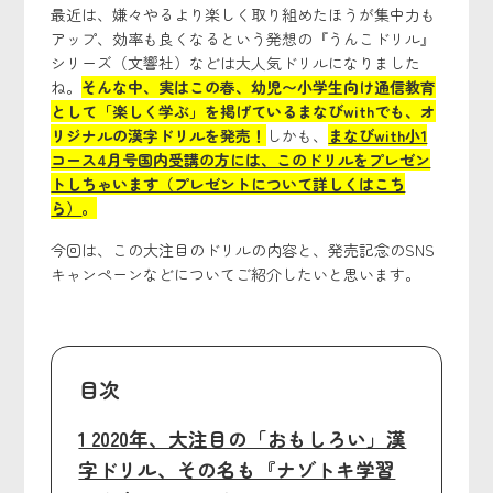
最近は、嫌々やるより楽しく取り組めたほうが集中力も
アップ、効率も良くなるという発想の『うんこドリル』
シリーズ（文響社）などは大人気ドリルになりました
ね。
そんな中、実はこの春、幼児〜小学生向け通信教育
として「楽しく学ぶ」を掲げているまなびwithでも、オ
リジナルの漢字ドリルを発売！
しかも、
まなびwith小1
コース4月号国内受講の方には、このドリルをプレゼン
トしちゃいます（プレゼントについて詳しくはこち
ら）
。
今回は、この大注目のドリルの内容と、発売記念のSNS
キャンペーンなどについてご紹介したいと思います。
目次
1 2020年、大注目の「おもしろい」漢
字ドリル、その名も『ナゾトキ学習