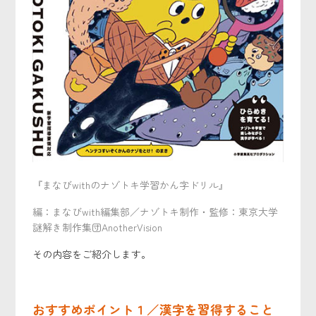
『まなびwithのナゾトキ学習かん字ドリル』
編：まなびwith編集部／ナゾトキ制作・監修：東京大学
謎解き制作集団AnotherVision
その内容をご紹介します。
おすすめポイント１／漢字を習得すること