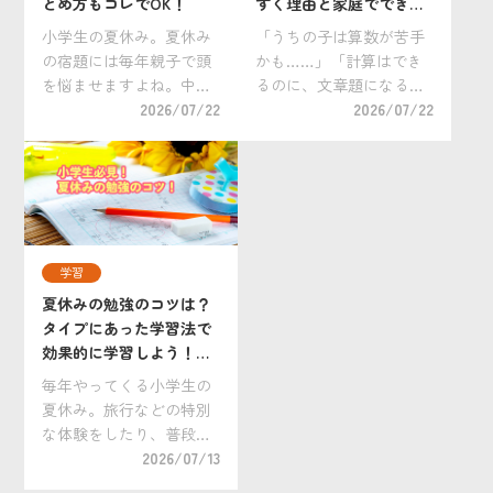
とめ方もコレでOK！
ずく理由と家庭でできる
克服法
小学生の夏休み。夏休み
「うちの子は算数が苦手
の宿題には毎年親子で頭
かも……」「計算はでき
を悩ませますよね。中で
るのに、文章題になると
も大変手を焼くのが自由
2026/07/22
手が止まってしまう」。
2026/07/22
研究ではないでしょう
そんな悩みを抱えるおう
か。 「小学生の自由研究
ちの方は少なくありませ
は何をすればいいの？」
ん。 算数は、前に学んだ
「どうすれば上手にまと
内容を土台にしながら新
められるの？」 「自分だ
しい学習へ進む「積み重
けのオリジナリティ […]
ね型」の教科です。そ
学習
[…]
夏休みの勉強のコツは？
タイプにあった学習法で
効果的に学習しよう！小
学生向けおすすめ教材
毎年やってくる小学生の
も。
夏休み。旅行などの特別
な体験をしたり、普段は
できない過ごし方をした
2026/07/13
いですね。 一方で、夏休