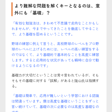
より難解な問題を解くキーとなるのは、意
外にも「基礎」？
「有効な勉強法は、きわめて不思議で皮肉なことかもし
れませんが、今までやってきたことを徹底してやること
で、より基礎を固めるということです。
野球の練習に例えて言うと、高校野球のレベルをプロ野
球のレベルに上げるためには、レベルの高い練習をする
のではなくて、より基礎的で基本的なことを高度に練習
します。すると応用的な状況があっても瞬時に自分で動
けるようになるのです」
基礎力が大切だということは常々言われているが、そも
そもその基礎に対する「誤解」があると隂山氏は指摘す
る。
「基礎は簡単で、応用が難しいという学習における認識
は間違っています。僕は高度な基礎ということをずっと
言い続けていて、基礎の次に必要なのは高度な基礎なの