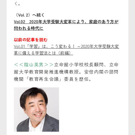
く。
（Vol. 2）へ続く
Vol.02 2020年大学受験大変革により、家庭のあり方が
問われる時代に
以前の記事を読む
Vol.01「学習」は、こう変わる！ ～2020年大学受験大変
革に備える学習法とは（前編）
＜＜陰山英男＞＞
立命館小学校校長顧問、立命
館大学教育開発推進機構教授。安倍内閣の諮問
機関「教育
再生会議」委員を歴任。