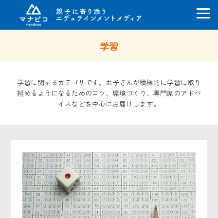
コ
学習
ン
テ
ン
ツ
学習に関するカテゴリです。お子さんが積極的に学習に取り
へ
組めるようになるためのコツ、環境づくり、専門家のアドバ
ス
イスなどを中心にお届けします。
キ
ッ
プ