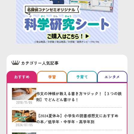
カテゴリー人気記事
おすすめ
学習
子育て
エンタメ
作文の神様が教える書き方マジック！【３つの鉄
則】でどんどん書ける！
2018/11/05
【2024夏休み】小学生の読書感想文におすすめ
の本／低学年・中学年・高学年別
2024/07/05