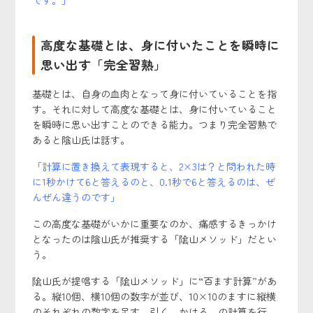
です。」
高度な基礎とは、身に付いたことを瞬時に
思い出す「完全習熟」
基礎とは、自身の血肉となって身に付いていることを指
す。それに対して高度な基礎とは、身に付いていること
を瞬時に思い出すことのできる能力。つまり完全習熟で
あると陰山氏は話す。
「計算に置き換えて表現すると、2×3は？と問われた時
に1秒かけて6と答えるのと、0.1秒で6と答えるのは、ぜ
んぜん違うのです」
この高度な基礎がいかに重要なのか、痛感するきっかけ
となったのは陰山氏が推奨する「隂山メソッド」だとい
う。
隂山氏が提唱する「隂山メソッド」に“百ます計算”があ
る。縦10個、横10個の数字が並び、10×10のますに縦横
のそれぞれの数字を足す、引く、かける、の計算を行