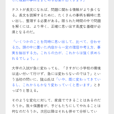
テストが長文になれば、問題に関わる情報がより多くな
る。長文を読解するために、たくさんの事柄を瞬時に思
い出し、整理する必要がある。限られた時間の中で問題
を解くには、より早く、正確に思い出す高度な基礎が必
須となるのだ。
「いくつかのことを同時に思い出して、比べて、合わせ
る力。頭の中に置いた内容から一定の理屈や考え方、事
実を抽出する力。これらの力が、これからは強く求めら
れるでしょう。」
大学の入試が急に変わっても、「さすがに小学校の環境
は追い付いて行けず、急には変わらないのでは？」とい
う当初の問いに、隂山氏は
「いや、既に変わってきてい
るし、これからもかなり変わっていくと思います」
とき
っぱりと答える。
そのような変化に対して、家庭でできることはあるのだ
ろうか。我々保護者が、子どもたちにしてやれることは
何なのだろうか。次回以降はそれも併せて分析してい