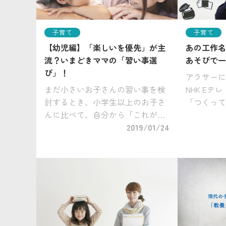
子育て
子育て
【幼児編】「楽しいを優先」が主
あの工作名
流？いまどきママの「習い事選
あそびで一
び」！
アラサーに
まだ小さいお子さんの習い事を検
NHK E
討するとき、小学生以上のお子さ
「つくって
んに比べて、自分から「これがや
さんを演じ
りたい！」と自己主張をすること
2019/01/24
在も子ども
も少なく、習い事選びには苦労し
作の活動を
がちではないでしょうか。 今回
さんを育て
は、GOB Incubation Par […]
さんに、 [