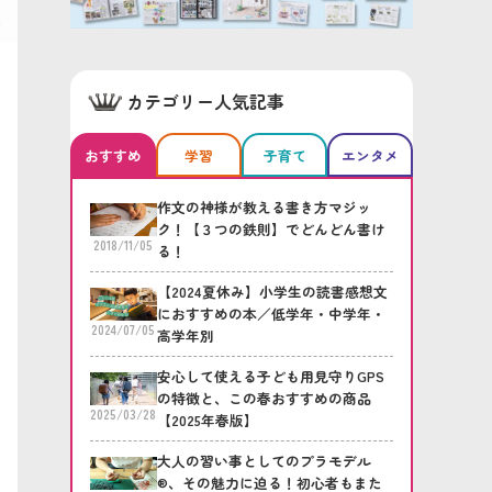
カテゴリー人気記事
おすすめ
学習
子育て
エンタメ
作文の神様が教える書き方マジッ
ク！【３つの鉄則】でどんどん書け
2018/11/05
る！
【2024夏休み】小学生の読書感想文
におすすめの本／低学年・中学年・
2024/07/05
高学年別
安心して使える子ども用見守りGPS
の特徴と、この春おすすめの商品
2025/03/28
【2025年春版】
大人の習い事としてのプラモデル
®、その魅力に迫る！初心者もまた