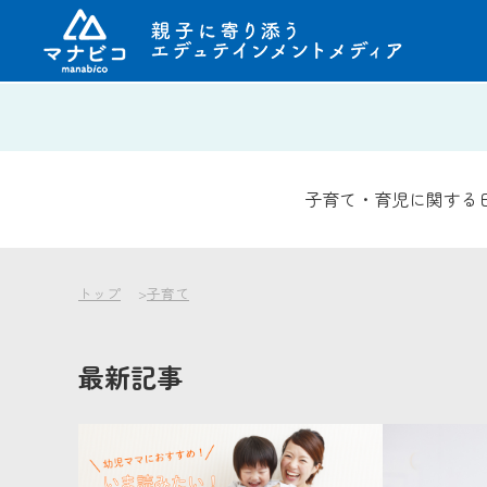
コ
ン
テ
ン
子育て・育児に関する
ツ
へ
ス
キ
トップ
子育て
ッ
プ
最新記事