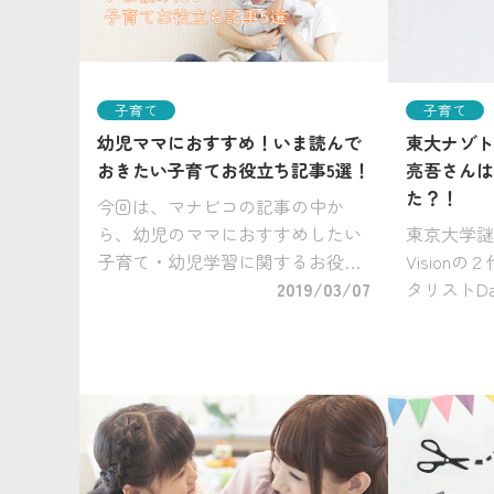
子育て
子育て
幼児ママにおすすめ！いま読んで
東大ナゾト
おきたい子育てお役立ち記事5選！
亮吾さんは
た？！
今回は、マナビコの記事の中か
ら、幼児のママにおすすめしたい
東京大学謎解
子育て・幼児学習に関するお役立
Vision
ち記事をご紹介します。 家庭での
2019/03/07
タリストD
お子さんとのふれあい方や、学習
知られる、
面の入学準備などのご参考にして
ゾトレ」で
ください♪ １、みんな、入学準備
者、松丸亮
はいつか […]
の火付け役