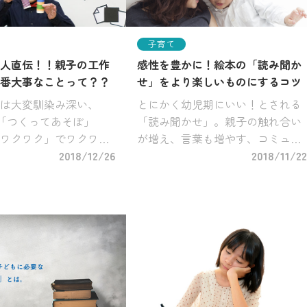
子育て
人直伝！！親子の工作
感性を豊かに！絵本の「読み聞か
番大事なことって？？
せ」をより楽しいものにするコツ
は大変馴染み深い、
とにかく幼児期にいい！とされる
テレ「つくってあそぼ」
「読み聞かせ」。親子の触れ合い
ワクワク」でワクワク
が増え、言葉も増やす、コミュニ
た久保田雅人さん。現
2018/12/26
ケーション能力も向上、、そのメ
2018/11/22
たちに関わりながら工
リットはたくさんお聞きになった
続け、自身も3人のお子
ことがあると思いますが、ただ読
た父親でもある久保田
み聞かせるよりは、より楽しく効
…]
果的に行い […]