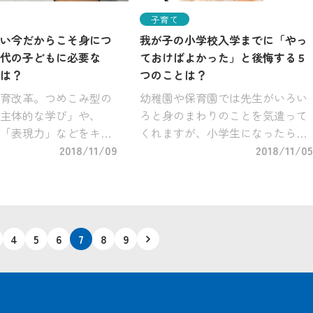
子育て
い今だからこそ身につ
我が子の小学校入学までに「やっ
代の子どもに必要な
ておけばよかった」と後悔する５
は？
つのことは？
の教育改革。つめこみ型の
幼稚園や保育園では先生がいろい
主体的な学び」や、
ろと身のまわりのことを気遣って
「表現力」などをキー
くれますが、小学生になったらそ
た学習内容が声高く叫
2018/11/09
うはいきません。先生やクラスの
2018/11/05
からの学びがどうなっ
仲間たちと一緒に、時間割に沿っ
、どんな力を身につけ
て勉強をしたり、自分の身のまわ
いのか不安になること
りのことを自分でやるという姿勢
…]
が必要にな […]
4
5
6
7
8
9