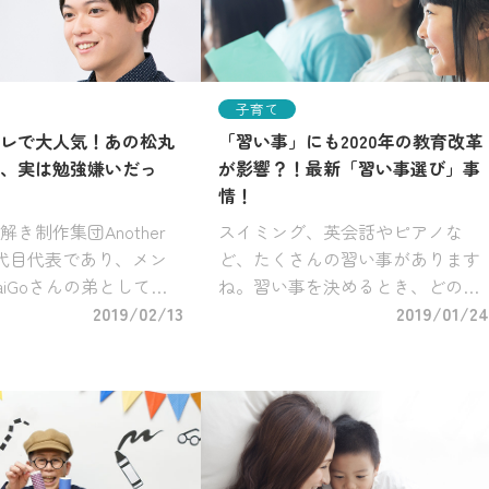
子育て
レで大人気！あの松丸
「習い事」にも2020年の教育改革
、実は勉強嫌いだっ
が影響？！最新「習い事選び」事
情！
き制作集団Another
スイミング、英会話やピアノな
の２代目代表であり、メン
ど、たくさんの習い事があります
aiGoさんの弟としても
ね。習い事を決めるとき、どのよ
テレビ番組「今夜はナ
2019/02/13
うな視点で選んでいますか？特
2019/01/24
も大人気の謎解き製作
に、お子さんが小学生であれば、
吾さん。 謎解きブーム
現在の学力や将来のことを見据
とも言える […]
え、幼児期から続けてきた習い事
を再考する機会も […]