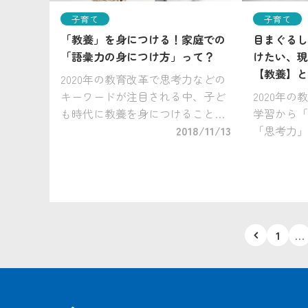
子育て
子育て
「教養」を身につける！家庭での
目まぐるし
「語彙力の身につけ方」って？
けたい、現
【教養】と
2020年の教育改革で思考力などの
キーワードが注目される中、子ど
2020年
も時代に教養を身につけることの
学習から「
重要性について語る、小学館の通
2018/11/13
「思考力」
信教育『まなびwith』の国語教材
ワードとし
の作問者、佐藤友樹先生。 前回の
ばれ、これ
記事はこちら＞＞目まぐるしい今
ていくのか
[…]
ていけばい
も多い中 [
投
1
…
稿
の
ペ
ー