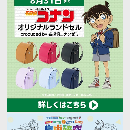
ギ […]
ず）の教 […]
ー
ジ
送
り