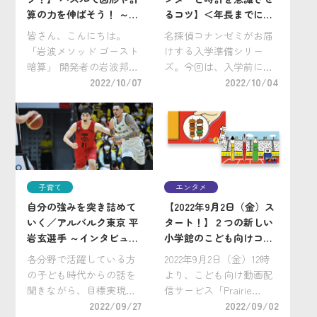
算の力を伸ばそう！ ～第
るコツ】＜年長までに身
１回～
につけたい！＞入学準備
皆さん、こんにちは。
名探偵コナンゼミがお届
シリーズ
「岩波メソッド ゴースト
けする入学準備シリー
暗算」 開発者の岩波邦明
ズ。今回は、入学前にあ
です。 本日は、親子で楽
2022/10/07
る程度身につけておきた
2022/10/04
しく取り組みながら、お
い子どもの時間管理の
子さんの算数の力をアッ
力。 小学生になると、時
プする「算数パズル」を
間割表の曜日に合わせて
出題します。パズルは答
翌日の教材などを準備し
えを探したり、いろいろ
なくてはなりません。ま
試してみたりして、 […]
た、さまざまな学校行事
子育て
エンタメ
も […]
自分の強みを突き詰めて
【2022年9月2日（金）ス
いく／アルバルク東京 平
タート！】２つの新しい
岩玄選手 ～インタビュー
小学館のこども向けコン
企画「叶えるちから、伝
テンツが配信開始！『や
各分野で活躍している方
2022年9月2日（金）12時
えるちから」～
きとりくん』・『ステイ
の子ども時代からの話を
より、こども向け動画配
ショナリースーパーリー
聞きながら、目標実現の
信サービス「Prairie
グ』
原動力や自己の発信力の
2022/09/27
Kids（プレイリーキッ
2022/09/02