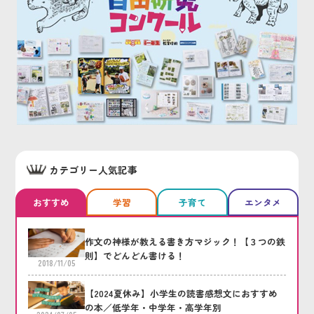
カテゴリー人気記事
おすすめ
学習
子育て
エンタメ
作文の神様が教える書き方マジック！【３つの鉄
則】でどんどん書ける！
2018/11/05
【2024夏休み】小学生の読書感想文におすすめ
の本／低学年・中学年・高学年別