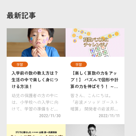
最新記事
学習
学習
入学前の数の教え方は？
【楽しく算数の力をアッ
生活の中で楽しく身につ
プ！】 パズルで図形や計
ける方法！
算の力を伸ばそう！ ～第
２回～
幼児の保護者の方の中に
皆さん、こんにちは。
は、小学校への入学に向
「岩波メソッド ゴースト
けて、学習の準備をどの
暗算」 開発者の岩波邦明
くらいやっておけばいい
2022/11/30
です。 本日は第１回に続
2022/11/11
のか、また、その教え方
き、親子で楽しくパズル
についてを不安に感じる
に取り組みながら、お子
方もいらっしゃることと
さんの算数の力をアップ