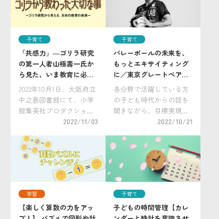
思います。 中でも、ひら
する「算数パズル」を出
がなの読み書きの教え方
題します。 パズルは答え
以上に、算数領域の教
を探したり、いろ […]
子育て
子育て
[…]
「共感力」―ゴリラ研究
バレーボールの未来を、
の第一人者山極壽一氏か
もっとエキサイティング
ら見た、いま教育に必要
に／東京グレートベアー
なものとは？
ズ 野瀬将平選手 ～イン
2022年10月1日、大阪府立
各分野で活躍している方
タビュー企画「叶えるち
中之島図書館にて、小学
の子ども時代からの話を
から、伝えるちから」～
館集英社プロダクション
聞きながら、目標実現の
主催の講演会が開かれま
2022/11/03
原動力や自己の発信力の
2022/10/21
した。 講演タイトルは
ヒントを得るインタビュ
『ゴリラ研究から考える
ー企画「叶えるちから、
日本の教育の未来～ゴリ
伝えるちから」。 今回
ラから教わった大切なこ
は、2022年6月に発足した
と』というユニークなも
Vリーグの新チーム「東
の。 登壇者は […]
京グレートベアー […]
学習
子育て
【楽しく算数の力をアッ
子どもの時間管理【カレ
プ！】 パズルで図形や計
ンダーと時計を意識させ