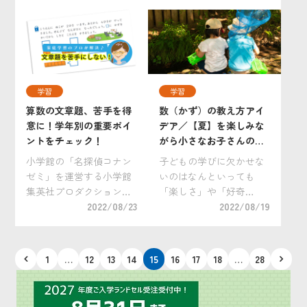
ヒントを得るインタビュ
ズ）」で、２つの新しい
ー企画「叶えるちから、
こども向け小学館オリジ
伝えるちから」。 今回
ナルコンテンツが独占配
は、Bリーグでプロバス
信スタート！ 配信される
ケットボール選手として
のは、 『やきとりくん』
活躍している平岩玄選手
[…]
学習
学習
[…]
算数の文章題、苦手を得
数（かず）の教え方アイ
意に！学年別の重要ポイ
デア／【夏】を楽しみな
ントをチェック！
がら小さなお子さんの学
びを伸ばそう！
小学館の「名探偵コナン
子どもの学びに欠かせな
ゼミ」を運営する小学館
いのはなんといっても
集英社プロダクション
「楽しさ」や「好奇
で、数々の保護者の学習
2022/08/23
心」。夏休みもあり機会
2022/08/19
周りのお悩みを解決して
が増える遠出や外出など
きた家庭学習のプロがお
もそうですが、夏ならで
伝えする学習お悩み相談
はの風物詩も、子どもの
投
1
…
12
13
14
15
16
17
18
…
28
室。今回は、算数の文章
楽しさ・好奇心を最大に
稿
題の苦手克服記事！算数
してくれる貴重なエッセ
の
の文章題の苦手克服のカ
ンス。これらを数（か
ペ