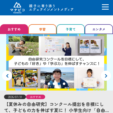
コ
ン
おすすめ
学習
子育て
エンタメ
テ
ン
ツ
へ
ス
キ
ッ
プ
2026/07/31
おすすめ
【夏休みの自由研究】コンクール提出を目標にし
て、子どもの力を伸ばす夏に！ 小学生向け「自由