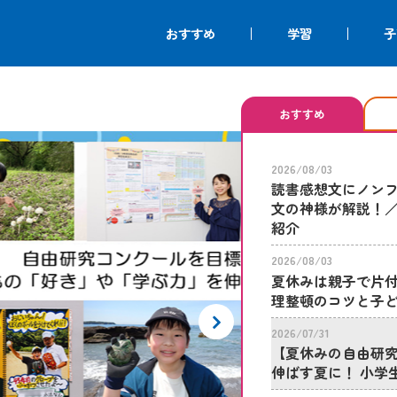
おすすめ
学習
子
おすすめ
2026/08/03
読書感想文にノン
文の神様が解説！
紹介
2026/08/03
夏休みは親子で片付
理整頓のコツと子
2026/07/31
【夏休みの自由研
伸ばす夏に！ 小学