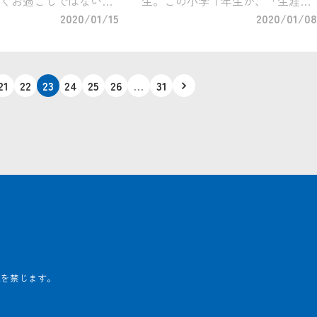
くお過ごしではないで
生。この小学１年生が、「生涯で
保育園や幼稚園でも、
2020/01/15
最も大事な一年」だと言い切るの
2020/01/08
を見据えて、生活習慣
が、長年教育に携わり、内閣官房
、小学校を意識したプ
教育再生会議委員、大阪府教育委
取り入れだす園も増え
員長なども務めたことがある教育
21
22
23
24
25
26
…
31
[…]
クリエイター […]
載を禁じます。