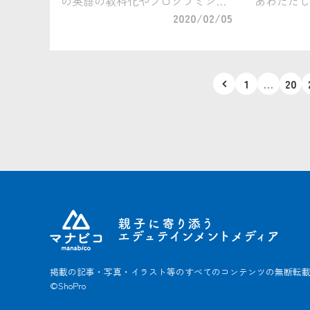
の英語の教科化やプログラミング
あわただし
学習の導入など、よく聞くワード
2020/02/05
しょうか。
ではあるけれど、実際には何がど
小学校入学
う変わっていくのか、どこまで把
を整えたり
握していますか？また、この教育
ログラムを
投
1
…
20
改革が普段 […]
ているので 
稿
の
ペ
ー
ジ
送
り
掲載の記事・写真・イラスト等のすべてのコンテンツの
無断転
©ShoPro