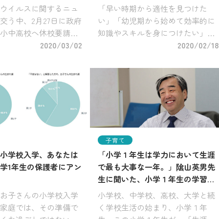
ウイルスに関するニュ
「早い時期から適性を見つけた
交う中、2月27日に政府
い」「幼児期から始めて効率的に
小中高校へ休校要請が
知識やスキルを身につけたい」な
。これを受けて、まな
2020/03/02
どの理由から、近年、習い事の低
2020/02/18
、3/2~31の期間中、会員
年齢化が進んでいます。また、昨
の皆様に、下記の2019
年10月からスタートした「幼児教
無料提供して […]
育・保育の無償化」により、浮い
た利用料を […]
子育て
小学校入学、あなたは
「小学１年生は学力において生涯
学1年生の保護者にアン
で最も大事な一年。」隂山英男先
生に聞いた、小学１年生の学習で
大切なこととは？
お子さんの小学校入学
小学校、中学校、高校、大学と続
家庭では、その準備で
く学校生活の始まり、小学１年