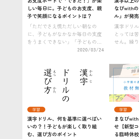
お支度ボードで「できた！」が楽
漢字以上の
しい毎日に。子どものお支度、親
なびwit
子で笑顔になるポイントは？
ル』が発売
「ただでさえ慌ただしい朝なの
漢字ドリル
に、子どもがなかなか毎日の支度
とっては苦
をうまくできない」「子どもの支
せん。繰り
度が遅くて、毎朝イライラ・ガミ
2020/03/24
覚えるため
ガミしてしまう」そんな悩みを抱
が、子ども
える方は、少なくないでしょう。
かなか難し
幼稚園や保育園の入園・進級前
嫌々やるよ
に、自分のこ […]
うが集中力も
学習
学習
漢字ドリル、何を基準に選べばい
まなびwi
いの？！子どもが楽しく取り組
せ【新型コ
む、選び方のポイント
る臨時休校