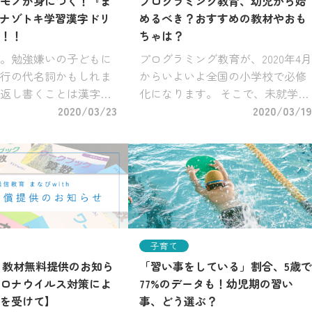
モノが身につく！『ま
プログラミング教育、幼児から始
hのナゾトキ学習漢字ドリ
めるべき？おすすめの教材やおも
！！
ちゃは？
。勉強嫌いの子どもに
プログラミング教育が、2020年4月
行の代名詞かもしれま
からいよいよ全国の小学校で必修
返し書くことは漢字を
化になります。 そこで、未就学児
に避けて通れません
2020/03/23
の保護者を対象にプログラミング
2020/03/19
のやる気を考えるとな
教育の小学校必修化に関するアン
いことも。 最近は、
ケートを実施したところ、「小学
り楽しく取り組めたほ
校でのプログラミング教育必修化
 […]
に […]
子育て
th 教材無料提供のお知ら
「習い事をしている」割合、5歳で
ロナウイルス対策によ
77%のデータも！幼児期の習い
を受けて】
事、どう選ぶ？