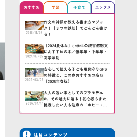
おすすめ
学習
子育て
エンタメ
作文の神様が教える書き方マジッ
ク！【３つの鉄則】でどんどん書け
2018/11/05
る！
【2024夏休み】小学生の読書感想文
におすすめの本／低学年・中学年・
2024/07/05
高学年別
安心して使える子ども用見守りGPS
の特徴と、この春おすすめの商品
2025/03/28
【2025年春版】
大人の習い事としてのプラモデル
®、その魅力に迫る！初心者もまた
2026/04/17
挑戦したい人も注目の「ホビー・プ
ラモデル倶楽部」
注目コンテンツ