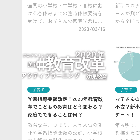
全国の小学校・中学校・高校にお
新型コロナ
ける春休みまでの臨時休校要請を
ースが飛び
受けて、お子さんの家庭学習に役
から全国の
立つ市販ドリルを購入するご家庭
2020/03/16
ありました
が増えているようです。 多くの場
びwithは
合に学校の宿題がない春休みは、
を含む全国
一年間の学習を振り返り、学びを
年度教材を
定着させ […]
子育て
子育て
学習指導要領改定！2020年教育改
お子さんの
革でこどもの教育はどう変わる？
不安？新小
家庭でできることは何？
ケート！
教育改革、つまり、大学入試の変
年も明け、
化や学習指導要領の改訂、小学校
を控えたご