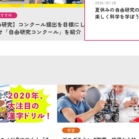
2026/07/28
夏休みの自由研究の
2026/07/28
おすす
楽しく科学を学ぼ
にして、子どもの力を伸ばす夏
夏休みの自由研究の
紹介
科学を学ぼう
学習