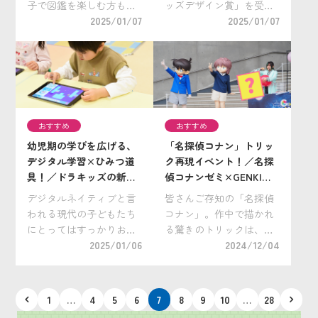
子で図鑑を楽しむ方も多
ッズデザイン賞」を受賞
いと思います。 動物や植
2025/01/07
した話題のオンライン学
2025/01/07
物、昆虫、人体、天気、
習イベント、2月16日
宇宙……など、さまざま
（日）開催の「小学館の
な分野で興味の幅が広が
探究楽習®」オンライン
ったり、視覚的な理解が
学習をご紹介します！
深まったりするほかに
今回はアートが […]
も、自然に調べ学習の基
おすすめ
おすすめ
[…]
幼児期の学びを広げる、
「名探偵コナン」トリッ
デジタル学習×ひみつ道
ク再現イベント！／名探
具！／ドラキッズの新カ
偵コナンゼミ×GENKI
リキュラム「ドラえもん
LABO トリックサイエン
デジタルネイティブと言
皆さんご存知の「名探偵
のひみつ道具大作戦」
スライブ 開催レポート！
われる現代の子どもたち
コナン」。作中で描かれ
(2024/11/2)
にとってはすっかりおな
る驚きのトリックは、そ
じみとなったデジタル学
2025/01/06
の人気を支える大きな魅
2024/12/04
習。ICT教育が浸透して
力のひとつ。 そんな「名
いる小学校以降の教育の
探偵コナン」の原作に登
みならず、幼児の学びに
場するトリックを、クイ
投
1
…
4
5
6
7
8
9
10
…
28
おいても、タブレットな
ズと科学実験を交えて紹
稿