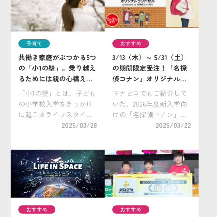
て、2021年に34歳で全日
り、新たな挑戦に成長を
本プロレスからデビュ
感じる思う一方で、共働
ー。世界タッグ王者 […]
き家庭で送り迎えが難
[…]
子育て
おすすめ
共働き家庭がぶつかる5つ
3/13（木）～ 5/31（土）
の「小1の壁」。乗り越え
の期間限定受注！「名探
るためには親の心構えが
偵コナン」オリジナルラ
重要。
ンドセルの注文方法や限
「小1の壁」とは、子ども
マナビコでもご紹介して
定特典は？
の小学校入学をきっかけ
いた、2026年度新入学向
に起こるライフスタイル
けの「名探偵コナン」オ
の変化によって立ちはだ
2025/03/28
リジナルランドセルがい
2025/03/22
かる、仕事や育児のさま
よいよ2025年3月13日
ざまな問題のこと。 特
（木）から注文開始とな
に、共働き家庭やワーマ
りました！ ▼特設サイ
マの間ではよく使われる
トはこちら 「名探偵コ
言葉「小1の壁」。 なん
ナン」初 […]
となく認識はしてい […]
おすすめ
おすすめ