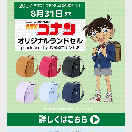
どのデジタル機器が活用
介するサイエンスライブ
の
されています。 小学 […]
が、2024年11月 […]
ペ
ー
ジ
送
り