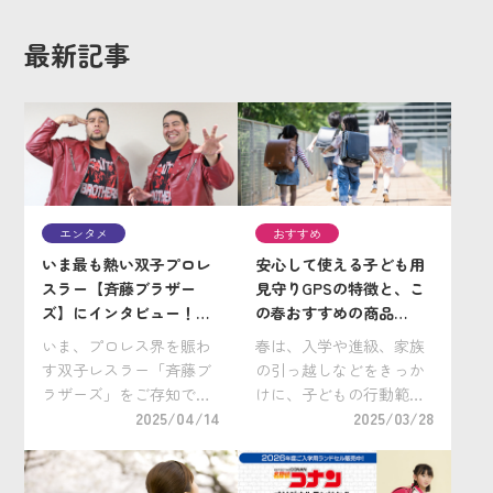
最新記事
エンタメ
おすすめ
いま最も熱い双子プロレ
安心して使える子ども用
スラー【斉藤ブラザー
見守りGPSの特徴と、こ
ズ】にインタビュー！こ
の春おすすめの商品
れまでの「険しい道の
【2025年春版】
いま、プロレス界を賑わ
春は、入学や進級、家族
り」とそれを乗り越えた
す双子レスラー「斉藤ブ
の引っ越しなどをきっか
力の根源は？
ラザーズ」をご存知でし
けに、子どもの行動範囲
ょうか。宮城県角田市に
2025/04/14
が変わる時期でもありま
2025/03/28
生まれ、高校・大学時代
す。 1人で登下校するよ
をアメリカで過ごし、角
うになったり、新しい習
界での8年間の挑戦を経
い事に通うことになった