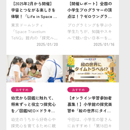
【2025年2月から開催】
【開催レポート】全国の
宇宙とつながる楽しさを
小学生プログラマーの頂
体験！「Life in Space ～
点は！？ゼロワングラン
地球外生命を探査せよ
ドスラム2024決勝大会
東京ドームシティ
プログラミングを学ぶ小
～」
「Space Travelium
学生たちが、知識やスキ
TeNQ」館内の「探究ル
ルで競い合い日本一を目
ーム」では、宇宙を切り
2025/01/20
指す、全国規模のプログ
2025/01/16
口にしたサイエンスやア
ラミング競技大会、「全
ートなどの幅広い教育プ
国小学生プログラミング
ログラムを提供していま
大会 ゼロワングランドス
す。 今回は、2025年2月
ラム」。 2024年度は全国
から開催される小学3～6
より約 1,500 名の小学生
年生を […]
が参加 […]
おすすめ
おすすめ
幼児から図鑑に触れて、
【オンライン学習参加者
将来ずっと役立つ探究心
募集！】小学館の探究楽
を／図鑑NEO×ドラキッ
習®「絵の世界にタイム
ズ 「どこでもずかん」
トラベル！？～なりきり
幼児のうちから好奇心や
今回は、小学生の皆さん
芸術家！アルチンボルド
探究心を育てるために親
におすすめ！「第18回キ
～」