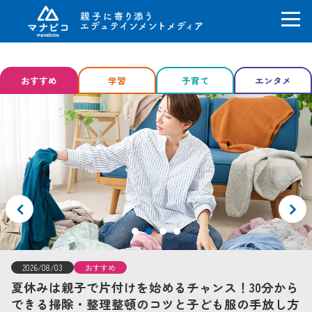
コ
ン
おすすめ
学習
子育て
エンタメ
テ
ン
ツ
へ
ス
キ
ッ
プ
2026/08/03
おすすめ
夏休みは親子で片付けを始めるチャンス！30分から
できる掃除・整理整頓のコツと子ども服の手放し方