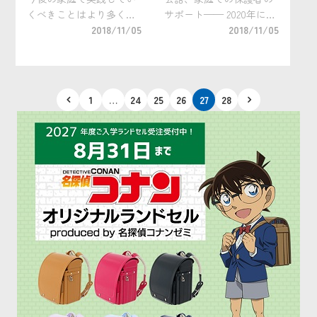
くべきことはより多くの
サポート—— 2020年に大
語彙を獲得するための
2018/11/05
学入試が抜本的に変わる
2018/11/05
「読書」と読書を通じて
というニュースを聞い
獲得した語彙を使えるよ
て、子どもの教育に不安
うにする「会話」が重要
を抱えている家庭は多い
と説く教育のプロ、陰山
のではないだろうか。特
投
1
…
24
25
26
27
28
英男先生。 そういった読
に幼 […]
稿
書や会話はいつから始め
の
[…]
ペ
ー
ジ
送
り