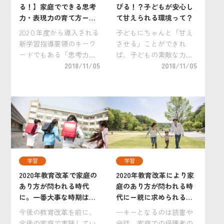
る！】家庭でできる思考
びる！？子どもが安心し
力・表現力の育て方ー作
て甘えられる環境って？
文編
202０年度から導入される
子どもにちゃんと「甘え
新学習指導要領のキーワ
させる」ことができれ
ードでもある「思考力・
ば、子どもの素敵な力が
判断力・表現力」。この
2018/11/05
ぐんぐんと伸びると言わ
2018/11/05
うち、今回は「思考
れています。 「甘えさせ
力」・「表現力」と「書
る」とは、単純に「甘や
く力」の関係、またその
かす」こととは少し違い
育て方について、小学校
ます。その時その時に子
教育の第一人者で「隂山
どもが感じていること・
メソッド」によって子ど
求めていることを受け止
[…]
[…]
学習
学習
2020年教育改革で家庭の
2020年教育改革により家
あり方が問われる時代
庭のあり方が問われる時
に。一番大事な時期は
代にー親に求められるこ
「小学一年生」？
とは？
今後の教育改革を前に、
—キーとなるのは読書や
今後の家庭で実践してい
会話、家庭での保護者の