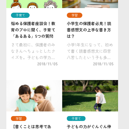
[…]
[…]
子育て
学習
悩める保護者座談会！教
小学生の保護者必見！読
育のプロに聞く、子育て
書感想文の上手な書き方
「あるある」5つの質問
は？
さて最初に、保護者のみ
小学1年生になって、初め
なさんへちょっとしたク
て書く読書感想文に四苦
イズを。子どもの学力を
八苦したという子も多い
伸ばすなら、時間を区切
2018/11/05
のではないだろうか。も
2018/11/05
る？タスクを区切る？そ
しここで「読書感想文は
れともご褒美を見せる？
苦手…」という意識が根
答えは、記事の後半で！
づいてしまうと、これか
ーーーーーーーーーー 子
ら毎年苦労することにな
育てにまつわる悩みはつ
るので要注意。ぜひとも1
きないもの。どの […]
年生のうちに、読書 […]
学習
子育て
【書くことは思考であ
子どもの力がぐんぐん伸