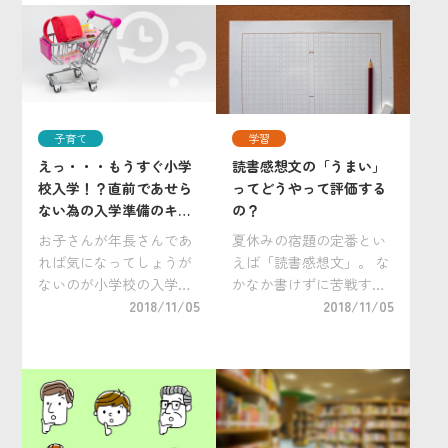
でも、少しがんばってお
番化しているのではない
手伝いを教え、習慣化さ
でしょうか。 ママがよく
せるチャレンジをしてみ
使うその言葉、実はNG？
ませんか？お手伝いには
子どもをほめようと […]
家 […]
子育て
学習
えっ・・・もうすぐ小学
読書感想文の「うまい」
校入学！？直前であせら
ってどうやって評価する
ない為の入学準備のキホ
の？
ン！
お子さんが年長さんであ
夏休みの宿題の定番とい
れば気になってしょうが
えば「読書感想文」。 な
ないのが小学校の入学準
かなか書けずに苦戦する
備。子どもの入学のタイ
2018/11/05
子もいれば、上手に書い
2018/11/05
ミングは、住まいや仕事
て賞を獲得する子もい
の問題にも関わってくる
る。 ところでこの読書感
重要なターニングポイン
想文は、いったい何を基
ト。 それに備えるために
準に評価するのだろう
は、入学までのスケジュ
か。 青少年読書感想文全
ールや、入学時にかか
国コンクールを主催す