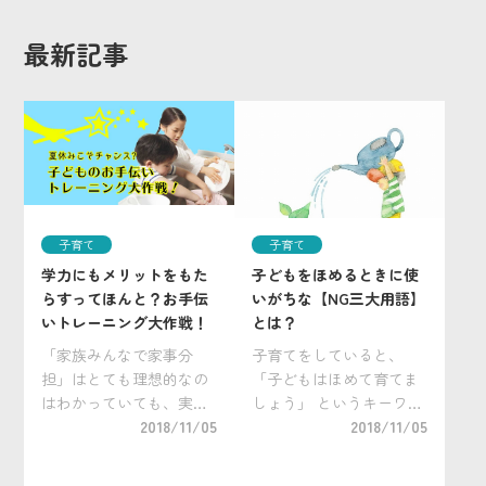
最新記事
子育て
子育て
学力にもメリットをもた
子どもをほめるときに使
らすってほんと？お手伝
いがちな【NG三大用語】
いトレーニング大作戦！
とは？
「家族みんなで家事分
子育てをしていると、
担」はとても理想的なの
「子どもはほめて育てま
はわかっていても、実際
しょう」 というキーワー
に子どもたちに取り組ん
2018/11/05
ドをよく耳にしますよ
2018/11/05
でもらうのは教えるのも
ね。ほめて育てる。これ
見守るのも大変・・・。
は最近の子育てでは、定