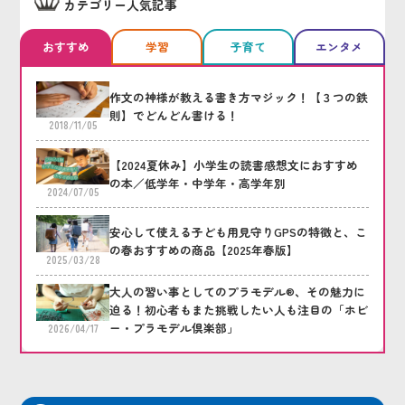
カテゴリー人気記事
おすすめ
学習
子育て
エンタメ
作文の神様が教える書き方マジック！【３つの鉄
則】でどんどん書ける！
2018/11/05
【2024夏休み】小学生の読書感想文におすすめ
の本／低学年・中学年・高学年別
2024/07/05
安心して使える子ども用見守りGPSの特徴と、こ
の春おすすめの商品【2025年春版】
2025/03/28
大人の習い事としてのプラモデル®、その魅力に
迫る！初心者もまた挑戦したい人も注目の「ホビ
ー・プラモデル倶楽部」
2026/04/17