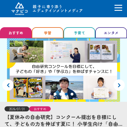
コ
ン
おすすめ
学習
子育て
エンタメ
テ
ン
ツ
へ
ス
キ
ッ
プ
2026/07/31
おすすめ
【夏休みの自由研究】コンクール提出を目標にし
て、子どもの力を伸ばす夏に！ 小学生向け「自由